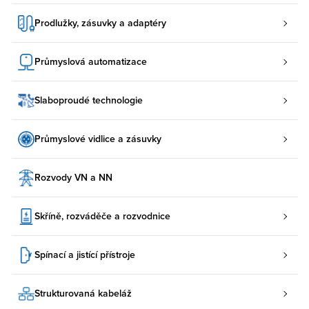
Prodlužky, zásuvky a adaptéry
Průmyslová automatizace
Slaboproudé technologie
Průmyslové vidlice a zásuvky
Rozvody VN a NN
Skříně, rozváděče a rozvodnice
Spínací a jistící přístroje
Strukturovaná kabeláž