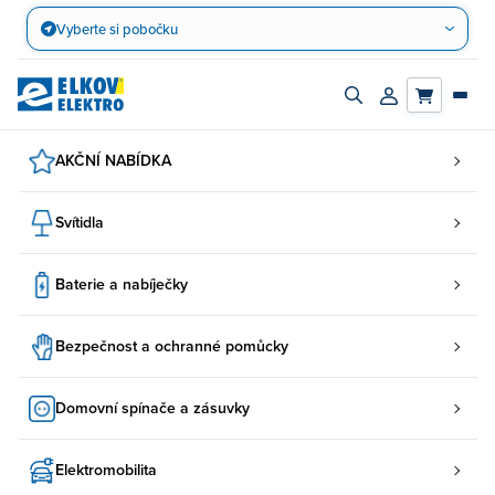
Přejít
Vyberte si pobočku
na
obsah
Zapnout/vypnout
Přihlásit/registro
vyhledávací
účet
panel
AKČNÍ NABÍDKA
Svítidla
Baterie a nabíječky
Bezpečnost a ochranné pomůcky
Domovní spínače a zásuvky
Elektromobilita