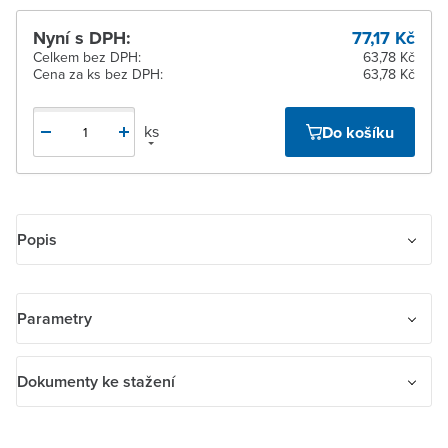
Nyní s DPH:
77,17 Kč
Celkem bez DPH:
63,78 Kč
Cena za ks bez DPH:
63,78 Kč
ks
Do košíku
Popis
Rámeček dvojnásobný
Parametry
Pro vodorovnou i svislou montáž.
Název parametru
Hodnota
Dokumenty ke stažení
Počet jednotek
2
Dokumenty ke stažení