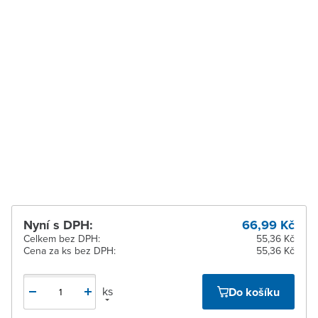
Vysoké Mýto
Ihned k vyzvednutí 10 ks
Zábřeh
Ihned k vyzvednutí 1 ks
Zastávka u Brna
K vyzvednutí do 2
pracovních dnů
Zlín
Ihned k vyzvednutí 2 ks
Žďár nad Sázavou
K vyzvednutí do 2
pracovních dnů
Nyní s DPH:
66,99 Kč
Celkem bez DPH:
55,36 Kč
Cena za ks bez DPH:
55,36 Kč
ks
Do košíku