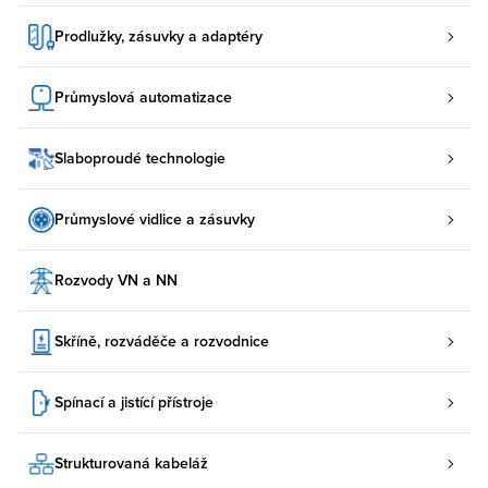
Prodlužky, zásuvky a adaptéry
Průmyslová automatizace
Slaboproudé technologie
Průmyslové vidlice a zásuvky
Rozvody VN a NN
Skříně, rozváděče a rozvodnice
Spínací a jistící přístroje
Strukturovaná kabeláž