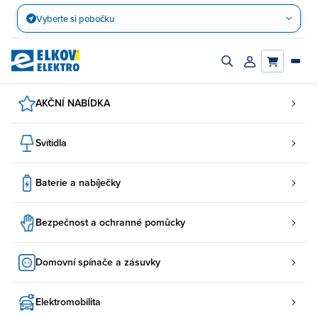
Přejít
Vyberte si pobočku
na
obsah
Zapnout/vypnout
Přihlásit/registro
vyhledávací
účet
panel
AKČNÍ NABÍDKA
Svítidla
Baterie a nabíječky
Bezpečnost a ochranné pomůcky
Domovní spínače a zásuvky
Elektromobilita