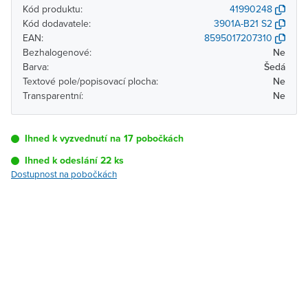
Kód produktu:
41990248
Kód dodavatele:
3901A-B21 S2
EAN:
8595017207310
Bezhalogenové:
Ne
Barva:
Šedá
Textové pole/popisovací plocha:
Ne
Transparentní:
Ne
Ihned k vyzvednutí na 17 pobočkách
Ihned k odeslání 22 ks
Dostupnost na pobočkách
Pobočka
Dostupnost
Brno - Kšírova
Ihned k vyzvednutí 22 ks
(centrála)