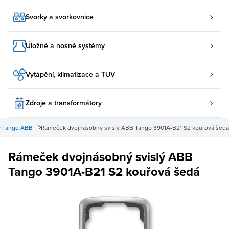
Svorky a svorkovnice
Úložné a nosné systémy
Vytápění, klimatizace a TUV
Zdroje a transformátory
 Tango ABB
Rámeček dvojnásobný svislý ABB Tango 3901A-B21 S2 kouřová šedá
Rámeček dvojnásobný svislý ABB
Tango 3901A-B21 S2 kouřová šedá