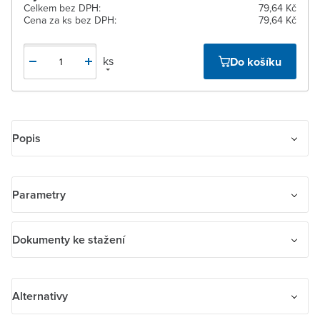
Celkem bez DPH:
79,64 Kč
Cena za ks bez DPH:
79,64 Kč
ks
Do košíku
Popis
Rámeček pro elektroinstalační přístroje, trojnásobný svislý
Parametry
Název parametru
Hodnota
Dokumenty ke stažení
Bezhalogenové
Ne
Dokumenty ke stažení
Alternativy
Barva
Šedá
navod_abb_N_EIM_1H.pdf