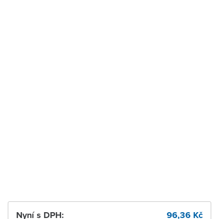
Jaktáře
pracovních dnů
Velké Meziříčí
K vyzvednutí do 2
pracovních dnů
Vysoké Mýto
Ihned k vyzvednutí 6 ks
Zábřeh
K vyzvednutí do 2
pracovních dnů
Zastávka u Brna
K vyzvednutí do 2
pracovních dnů
Zlín
K vyzvednutí do 2
pracovních dnů
Žďár nad Sázavou
K vyzvednutí do 2
pracovních dnů
Nyní s DPH:
96,36 Kč