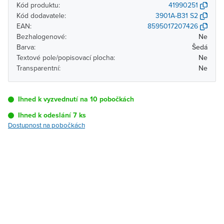
Kód produktu:
41990251
Kód dodavatele:
3901A-B31 S2
EAN:
8595017207426
Bezhalogenové:
Ne
Barva:
Šedá
Textové pole/popisovací plocha:
Ne
Transparentní:
Ne
Ihned k vyzvednutí na 10 pobočkách
Ihned k odeslání 7 ks
Dostupnost na pobočkách
Pobočka
Dostupnost
Brno - Kšírova
Ihned k vyzvednutí 7 ks
(centrála)