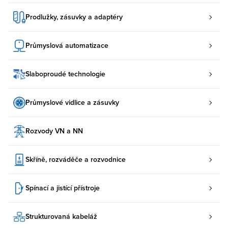
Prodlužky, zásuvky a adaptéry
Průmyslová automatizace
Slaboproudé technologie
Průmyslové vidlice a zásuvky
Rozvody VN a NN
Skříně, rozváděče a rozvodnice
Spínací a jistící přístroje
Strukturovaná kabeláž