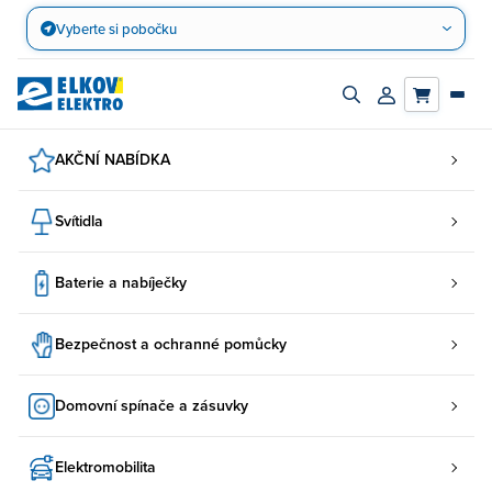
Přejít
Vyberte si pobočku
na
obsah
Zapnout/vypnout
Přihlásit/registro
vyhledávací
účet
panel
AKČNÍ NABÍDKA
Svítidla
Baterie a nabíječky
Bezpečnost a ochranné pomůcky
Domovní spínače a zásuvky
Elektromobilita