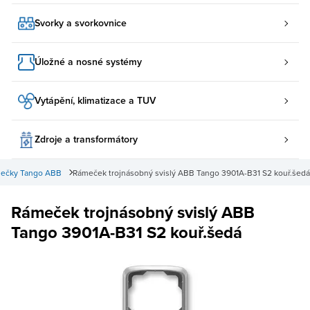
Svorky a svorkovnice
Úložné a nosné systémy
Vytápění, klimatizace a TUV
Zdroje a transformátory
ečky Tango ABB
Rámeček trojnásobný svislý ABB Tango 3901A-B31 S2 kouř.šedá
Rámeček trojnásobný svislý ABB
Tango 3901A-B31 S2 kouř.šedá