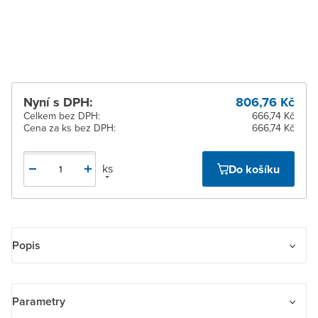
Žďár nad Sázavou
Na objednání u
dodavatele
Nyní s DPH:
806,76 Kč
Celkem bez DPH:
666,74 Kč
Cena za ks bez DPH:
666,74 Kč
ks
Do košíku
Popis
Rámeček pro elektroinstalační přístroje ABB Time Arbo,
dvojnásobný svislý.
Parametry