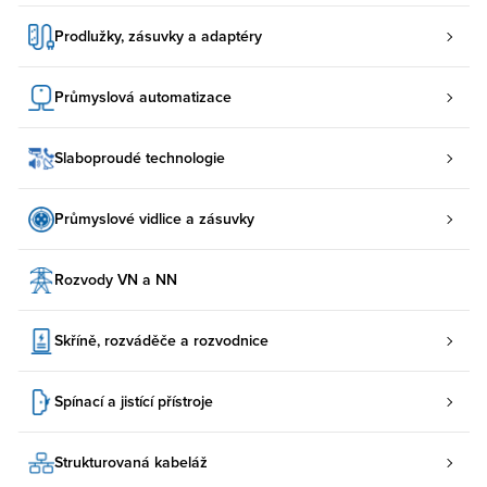
Prodlužky, zásuvky a adaptéry
Průmyslová automatizace
Slaboproudé technologie
Průmyslové vidlice a zásuvky
Rozvody VN a NN
Skříně, rozváděče a rozvodnice
Spínací a jistící přístroje
Strukturovaná kabeláž