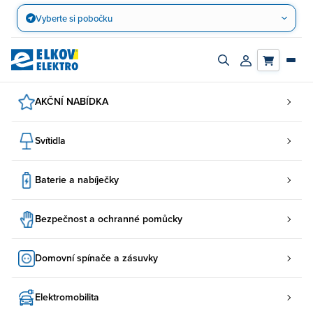
Přejít
Vyberte si pobočku
na
obsah
Zapnout/vypnout
Přihlásit/registro
vyhledávací
účet
panel
AKČNÍ NABÍDKA
Svítidla
Baterie a nabíječky
Bezpečnost a ochranné pomůcky
Domovní spínače a zásuvky
Elektromobilita