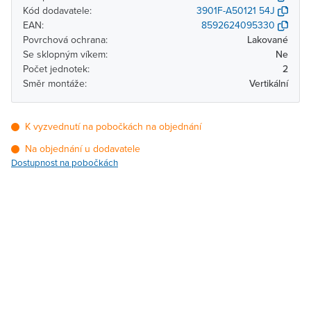
Kód dodavatele:
3901F-A50121 54J
EAN:
8592624095330
Povrchová ochrana:
Lakované
Se sklopným víkem:
Ne
Počet jednotek:
2
Směr montáže:
Vertikální
K vyzvednutí na pobočkách na objednání
Na objednání u dodavatele
Dostupnost na pobočkách
Pobočka
Dostupnost
Brno - Kšírova (centrála)
Na objednání u
dodavatele