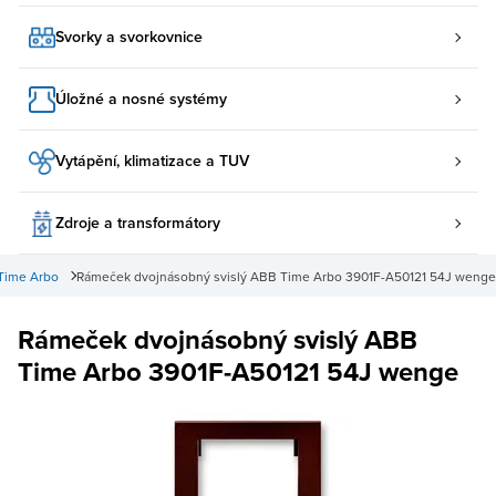
Svorky a svorkovnice
Úložné a nosné systémy
Vytápění, klimatizace a TUV
Zdroje a transformátory
Time Arbo
Rámeček dvojnásobný svislý ABB Time Arbo 3901F-A50121 54J wenge
Rámeček dvojnásobný svislý ABB
Time Arbo 3901F-A50121 54J wenge