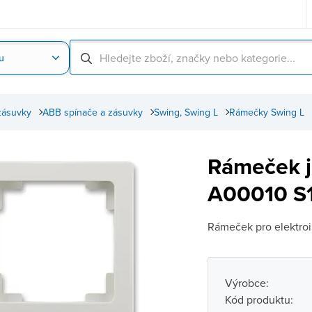
u
Nahrát obrázek produktu
Skenování čárové
zásuvky
ABB spínače a zásuvky
Swing, Swing L
Rámečky Swing L
Rámeček j
A00010 S1
Rámeček pro elektroi
Výrobce:
Kód produktu: