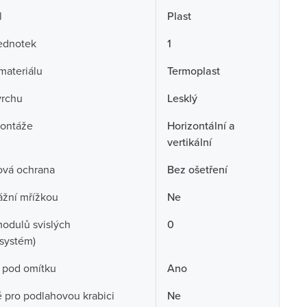
l
Plast
ednotek
1
 materiálu
Termoplast
vrchu
Lesklý
ontáže
Horizontální a
vertikální
ová ochrana
Bez ošetření
ážní mřížkou
Ne
odulů svislých
0
systém)
 pod omítku
Ano
pro podlahovou krabici
Ne