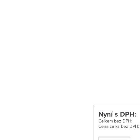
Uherské Hradišt
Velké Meziříčí
Vysoké Mýto
Zábřeh
Zastávka u Brn
Zlín
Žďár nad Sáza
Nyní s DPH:
Celkem bez DPH:
Cena za ks bez DPH: