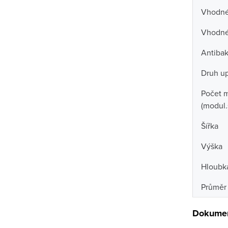
Vhodné 
Vhodné
Antibak
Druh u
Počet 
(modul.
Šířka
Výška
Hloubk
Průměr 
Dokumen