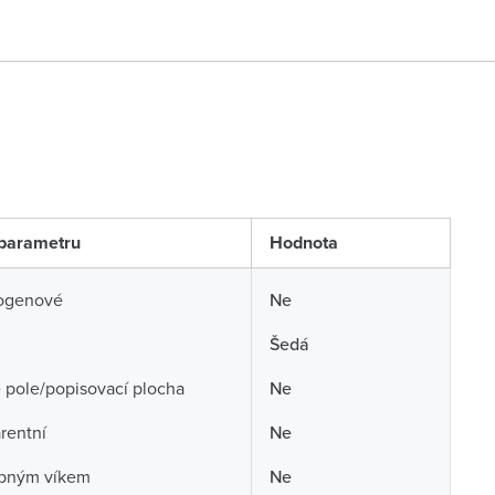
parametru
Hodnota
ogenové
Ne
Šedá
 pole/popisovací plocha
Ne
rentní
Ne
opným víkem
Ne