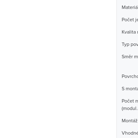
Materiá
Počet j
Kvalita
Typ po
Směr m
Povrch
S mont
Počet m
(modul.
Montáž
Vhodné 