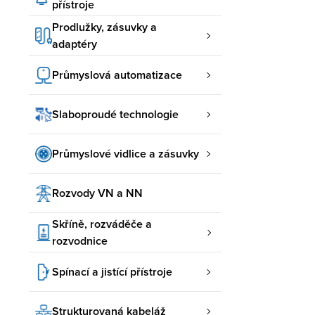
přístroje
Prodlužky, zásuvky a
adaptéry
Průmyslová automatizace
Slaboproudé technologie
Průmyslové vidlice a zásuvky
Rozvody VN a NN
Skříně, rozváděče a
rozvodnice
Spínací a jistící přístroje
Strukturovaná kabeláž