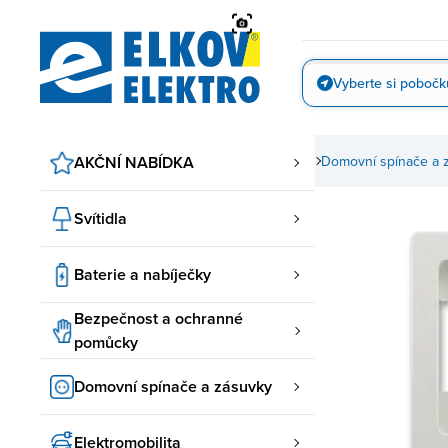
Přejít
na
obsah
Vyberte si pobočk
Vyfotit
AKČNÍ NABÍDKA
Domovní spínače a 
Svítidla
Baterie a nabíječky
Bezpečnost a ochranné
pomůcky
Domovní spínače a zásuvky
Elektromobilita