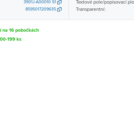
Textové pole/popisovací pl
3901J-A00010 S1
Transparentní:
8595017209635
í na 16 pobočkách
100-199 ks
Dostupnost
centrála)
Ihned k vyzvednutí 100-199 ks
ce
K vyzvednutí do 2 pracovních dnů
Ihned k vyzvednutí 18 ks
ernštejnem
K vyzvednutí do 2 pracovních dnů