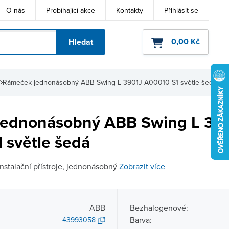
O nás
Probíhající akce
Kontakty
Přihlásit se
0,00 Kč
Hledat
ho kódu
Rámeček jednonásobný ABB Swing L 3901J-A00010 S1 světle šedá
ednonásobný ABB Swing L 390
 světle šedá
nstalační přístroje, jednonásobný
Zobrazit více
ABB
Bezhalogenové:
Barva:
43993058