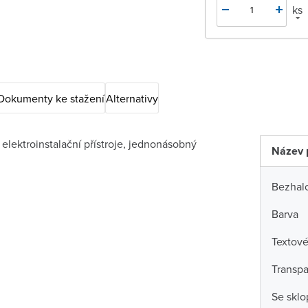
ks
Dokumenty ke stažení
Alternativy
lektroinstalační přístroje, jednonásobný
Název 
Bezhal
Barva
Textové
Transpa
Se skl