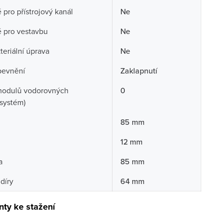
pro přístrojový kanál
Ne
 pro vestavbu
Ne
teriální úprava
Ne
pevnění
Zaklapnutí
modulů vodorovných
0
systém)
85 mm
12 mm
a
85 mm
díry
64 mm
ty ke stažení