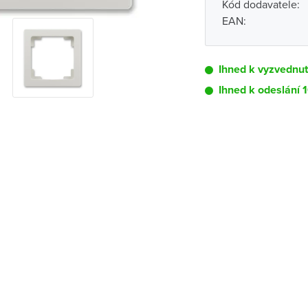
Kód dodavatele:
EAN:
Ihned k vyzvednut
Ihned k odeslání 
Pobočka
Brno - Kšírova (
Brno - Řečkovi
Blansko
Bystřice nad P