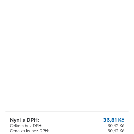
Velké Meziříčí
K vyzvednutí do 2
pracovních dnů
Vysoké Mýto
K vyzvednutí do 2
pracovních dnů
Zábřeh
K vyzvednutí do 2
pracovních dnů
Zastávka u Brna
K vyzvednutí do 2
pracovních dnů
Zlín
Ihned k vyzvednutí 6 ks
Žďár nad Sázavou
K vyzvednutí do 2
pracovních dnů
Nyní s DPH:
36,81 Kč
Celkem bez DPH:
30,42 Kč
Cena za ks bez DPH:
30,42 Kč