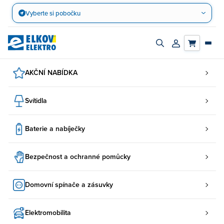
Přejít
Vyberte si pobočku
na
obsah
Zapnout/vypnout
Přihlásit/registro
vyhledávací
účet
panel
AKČNÍ NABÍDKA
Svítidla
Baterie a nabíječky
Bezpečnost a ochranné pomůcky
Domovní spínače a zásuvky
Elektromobilita