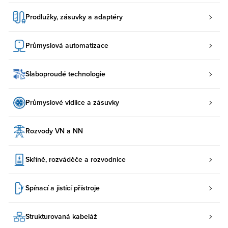
Prodlužky, zásuvky a adaptéry
Průmyslová automatizace
Slaboproudé technologie
Průmyslové vidlice a zásuvky
Rozvody VN a NN
Skříně, rozváděče a rozvodnice
Spínací a jistící přístroje
Strukturovaná kabeláž