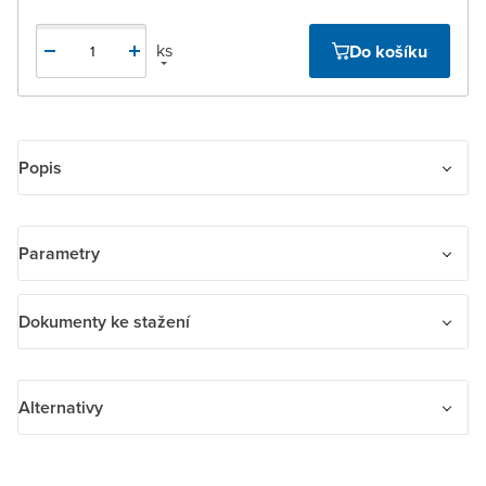
ks
Do košíku
Popis
Rámeček pro elektroinstalační přístroje, jednonásobný
Parametry
Název parametru
Hodnota
Dokumenty ke stažení
Bezhalogenové
Ne
Dokumenty ke stažení
Alternativy
Barva
Červená
navod_abb_N_EIM_1H.pdf
Textové pole/popisovací plocha
Ne
Alternativy