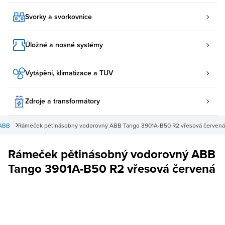
Svorky a svorkovnice
Úložné a nosné systémy
Vytápění, klimatizace a TUV
Zdroje a transformátory
 ABB
Rámeček pětinásobný vodorovný ABB Tango 3901A-B50 R2 vřesová červená
Rámeček pětinásobný vodorovný ABB
Tango 3901A-B50 R2 vřesová červená