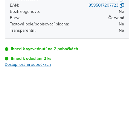
EAN:
8595017207723
Bezhalogenové:
Ne
Barva:
Červená
Textové pole/popisovací plocha:
Ne
Transparentní:
Ne
Ihned k vyzvednutí na 2 pobočkách
Ihned k odeslání 2 ks
Dostupnost na pobočkách
Pobočka
Dostupnost
Brno - Kšírova
Ihned k vyzvednutí 2 ks
(centrála)
Brno - Řečkovice
K vyzvednutí do 2