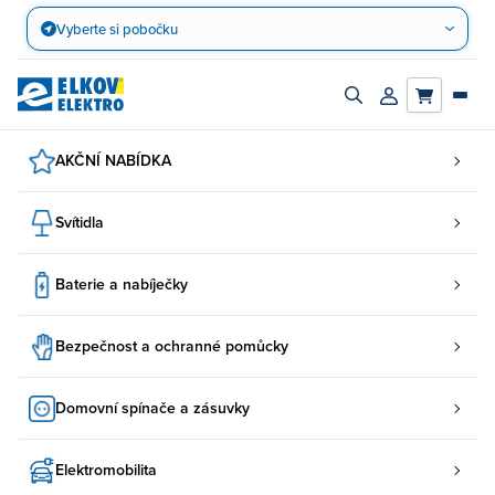
Přejít
Vyberte si pobočku
na
obsah
Zapnout/vypnout
Přihlásit/registro
vyhledávací
účet
panel
AKČNÍ NABÍDKA
Svítidla
Baterie a nabíječky
Bezpečnost a ochranné pomůcky
Domovní spínače a zásuvky
Elektromobilita