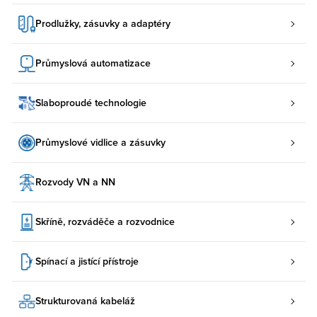
Prodlužky, zásuvky a adaptéry
Průmyslová automatizace
Slaboproudé technologie
Průmyslové vidlice a zásuvky
Rozvody VN a NN
Skříně, rozváděče a rozvodnice
Spínací a jistící přístroje
Strukturovaná kabeláž