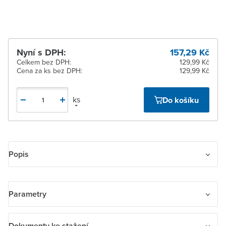
Nyní s DPH:
157,29 Kč
Celkem bez DPH:
129,99 Kč
Cena za ks bez DPH:
129,99 Kč
ks
Do košíku
Popis
Rámeček pro elektroinstalační přístroje, pětinásobný vodorovný
Parametry
Název parametru
Hodnota
Dokumenty ke stažení