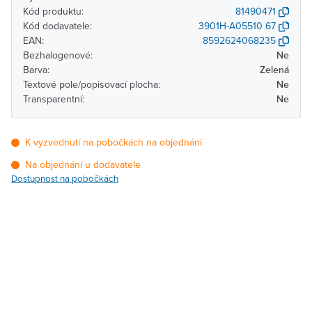
Kód produktu:
81490471
Kód dodavatele:
3901H-A05510 67
EAN:
8592624068235
Bezhalogenové:
Ne
Barva:
Zelená
Textové pole/popisovací plocha:
Ne
Transparentní:
Ne
K vyzvednutí na pobočkách na objednání
Na objednání u dodavatele
Dostupnost na pobočkách
Pobočka
Dostupnost
Brno - Kšírova (centrála)
Na objednání u
dodavatele