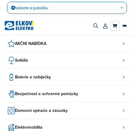
Přejít
Vyberte si pobočku
na
obsah
Zapnout/vypnout
Přihlásit/registro
vyhledávací
účet
panel
AKČNÍ NABÍDKA
Svítidla
Baterie a nabíječky
Bezpečnost a ochranné pomůcky
Domovní spínače a zásuvky
Elektromobilita