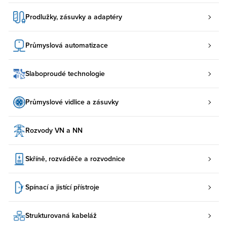
Prodlužky, zásuvky a adaptéry
Průmyslová automatizace
Slaboproudé technologie
Průmyslové vidlice a zásuvky
Rozvody VN a NN
Skříně, rozváděče a rozvodnice
Spínací a jistící přístroje
Strukturovaná kabeláž