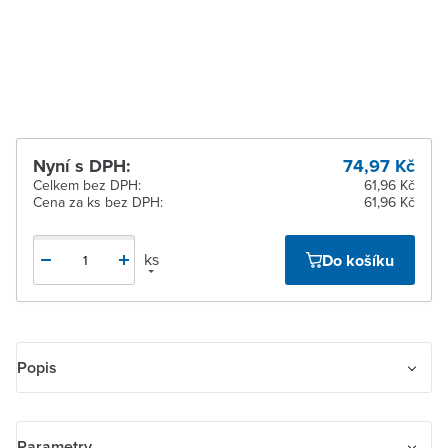
dodavatele
Žďár nad Sázavou
Na objednání u
dodavatele
Nyní s DPH:
74,97 Kč
Celkem bez DPH:
61,96 Kč
Cena za ks bez DPH:
61,96 Kč
ks
Do košíku
Popis
Rámeček jednonásobný s otvorem 55×55. Nutné v případě použití
krytu 3299H-A40100 .., 3299H-A40200 .. (tj. pro zesilovač s
Parametry