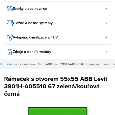
Svorky a svorkovnice
Úložné a nosné systémy
Vytápění, klimatizace a TUV
Zdroje a transformátory
×55
Rámeček s otvorem 55x55 ABB Levit 3901H-A05510 67 zelená/kouřová černá
Rámeček s otvorem 55x55 ABB Levit
3901H-A05510 67 zelená/kouřová
černá