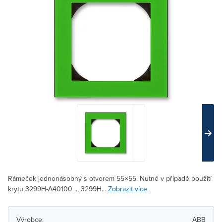
Rámeček jednonásobný s otvorem 55×55. Nutné v případě použití
krytu 3299H-A40100 .., 3299H...
Zobrazit více
Výrobce:
ABB