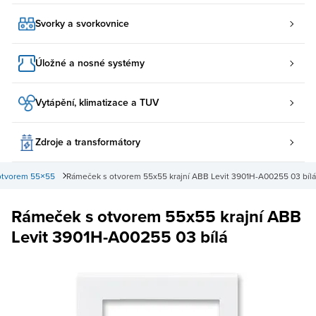
Svorky a svorkovnice
Úložné a nosné systémy
Vytápění, klimatizace a TUV
Zdroje a transformátory
otvorem 55×55
Rámeček s otvorem 55x55 krajní ABB Levit 3901H-A00255 03 bílá
Rámeček s otvorem 55x55 krajní ABB
Levit 3901H-A00255 03 bílá