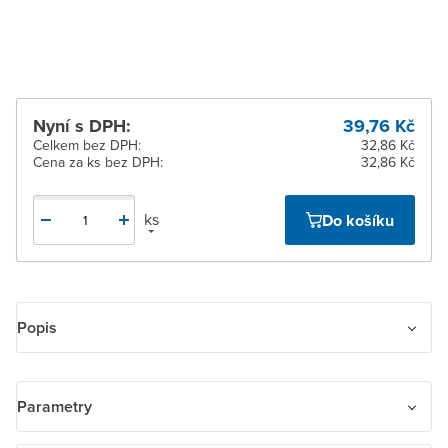
pracovních dnů
Nyní s DPH:
39,76 Kč
Celkem bez DPH:
32,86 Kč
Cena za ks bez DPH:
32,86 Kč
ks
Do košíku
Popis
Kryt rámečku s otvorem 55x55, krajní. Nutné v případě použití
krytu 3299H-A40100 .., 3299H-A40200 .. – na jakoukoliv krajní
Parametry
pozici u dvoj- nebo vícenásobného rámečku (tj. pro zesilovač s
tunerem FM, rádio internetové Busch-iNet, přístroj časovače