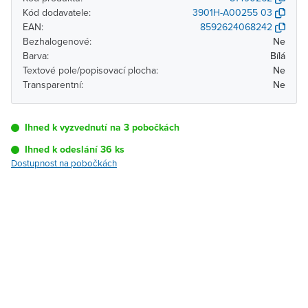
Kód dodavatele:
3901H-A00255 03
EAN:
8592624068242
Bezhalogenové:
Ne
Barva:
Bílá
Textové pole/popisovací plocha:
Ne
Transparentní:
Ne
Ihned k vyzvednutí na 3 pobočkách
Ihned k odeslání 36 ks
Dostupnost na pobočkách
Pobočka
Dostupnost
Brno - Kšírova
Ihned k vyzvednutí 36 ks
(centrála)