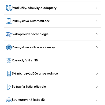
Prodlužky, zásuvky a adaptéry
Průmyslová automatizace
Slaboproudé technologie
Průmyslové vidlice a zásuvky
Rozvody VN a NN
Skříně, rozváděče a rozvodnice
Spínací a jistící přístroje
Strukturovaná kabeláž