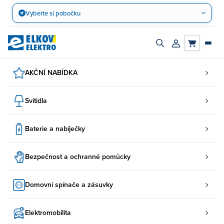
Přejít
Vyberte si pobočku
na
obsah
Zapnout/vypnout
Přihlásit/registro
vyhledávací
účet
panel
AKČNÍ NABÍDKA
Svítidla
Baterie a nabíječky
Bezpečnost a ochranné pomůcky
Domovní spínače a zásuvky
Elektromobilita