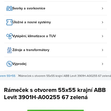
Svorky a svorkovnice
Úložné a nosné systémy
Vytápění, klimatizace a TUV
Zdroje a transformátory
Výprodej
orem 55×55
Rámeček s otvorem 55x55 krajní ABB Levit 3901H-A00255 67 zelená
Rámeček s otvorem 55x55 krajní ABB
Levit 3901H-A00255 67 zelená