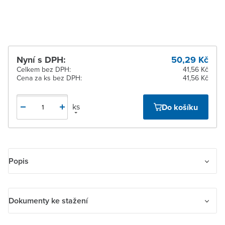
dodavatele
Nyní s DPH:
50,29 Kč
Celkem bez DPH:
41,56 Kč
Cena za ks bez DPH:
41,56 Kč
ks
Do košíku
Popis
Kryt rámečku s otvorem 55x55, krajní. Nutné v případě použití
krytu 3299H-A40100 .., 3299H-A40200 .. – na jakoukoliv krajní
Dokumenty ke stažení
pozici u dvoj- nebo vícenásobného rámečku (tj. pro zesilovač s
tunerem FM, rádio internetové Busch-iNet, přístroj časovače
Dokumenty ke stažení