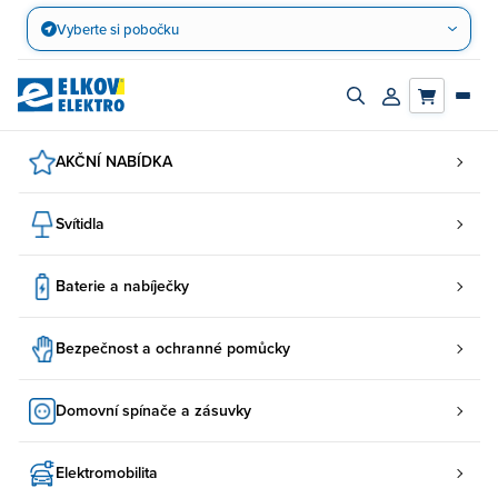
Přejít
Vyberte si pobočku
na
obsah
Zapnout/vypnout
Přihlásit/registro
vyhledávací
účet
panel
AKČNÍ NABÍDKA
Svítidla
Baterie a nabíječky
Bezpečnost a ochranné pomůcky
Domovní spínače a zásuvky
Elektromobilita