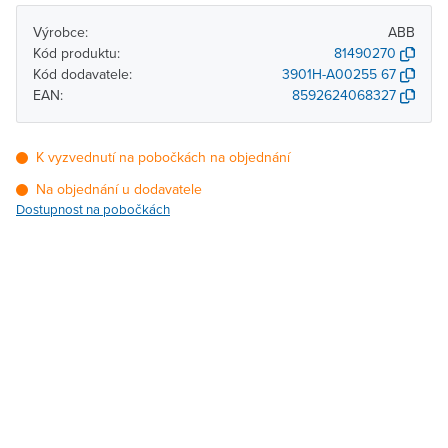
Výrobce:
ABB
Kód produktu:
81490270
Kód dodavatele:
3901H-A00255 67
EAN:
8592624068327
K vyzvednutí na pobočkách na objednání
Na objednání u dodavatele
Dostupnost na pobočkách
Pobočka
Dostupnost
Brno - Kšírova (centrála)
Na objednání u
dodavatele
Brno - Řečkovice
Na objednání u