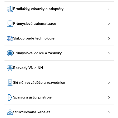
Prodlužky, zásuvky a adaptéry
Průmyslová automatizace
Slaboproudé technologie
Průmyslové vidlice a zásuvky
Rozvody VN a NN
Skříně, rozváděče a rozvodnice
Spínací a jistící přístroje
Strukturovaná kabeláž