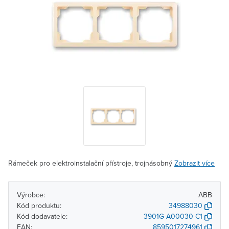
Rámeček pro elektroinstalační přístroje, trojnásobný
Zobrazit více
Výrobce:
ABB
Kód produktu:
34988030
Kód dodavatele:
3901G-A00030 C1
EAN:
8595017274961