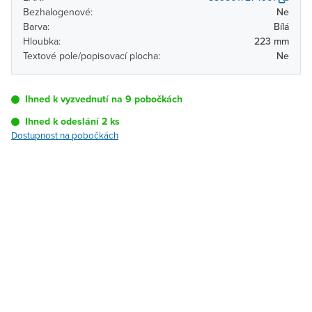
Bezhalogenové:
Ne
Barva:
Bílá
Hloubka:
223 mm
Textové pole/popisovací plocha:
Ne
Ihned k vyzvednutí na 9 pobočkách
Ihned k odeslání 2 ks
Dostupnost na pobočkách
Pobočka
Dostupnost
Brno - Kšírova
Ihned k vyzvednutí 2 ks
(centrála)
Brno - Řečkovice
K vyzvednutí do 2
pracovních dnů