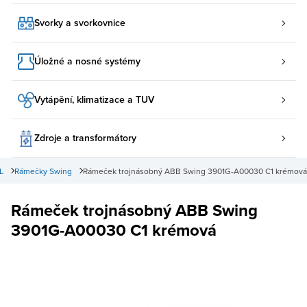
Svorky a svorkovnice
Úložné a nosné systémy
Vytápění, klimatizace a TUV
Zdroje a transformátory
L
Rámečky Swing
Rámeček trojnásobný ABB Swing 3901G-A00030 C1 krémová
Rámeček trojnásobný ABB Swing
3901G-A00030 C1 krémová