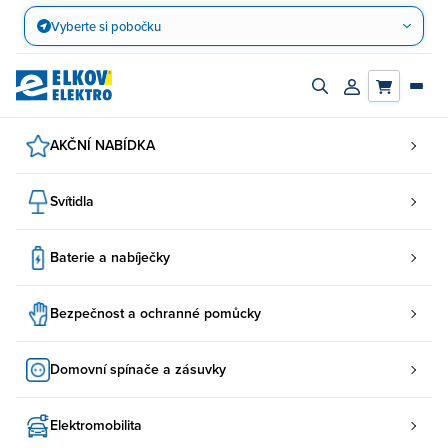
Přejít
Vyberte si pobočku
na
obsah
Zapnout/vypnout
Přihlásit/registro
vyhledávací
účet
panel
AKČNÍ NABÍDKA
Svítidla
Baterie a nabíječky
Bezpečnost a ochranné pomůcky
Domovní spínače a zásuvky
Elektromobilita