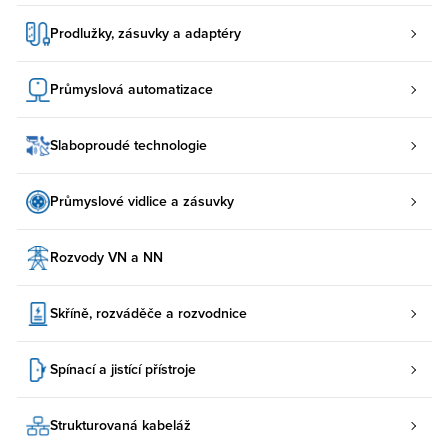
Prodlužky, zásuvky a adaptéry
Průmyslová automatizace
Slaboproudé technologie
Průmyslové vidlice a zásuvky
Rozvody VN a NN
Skříně, rozváděče a rozvodnice
Spínací a jistící přístroje
Strukturovaná kabeláž