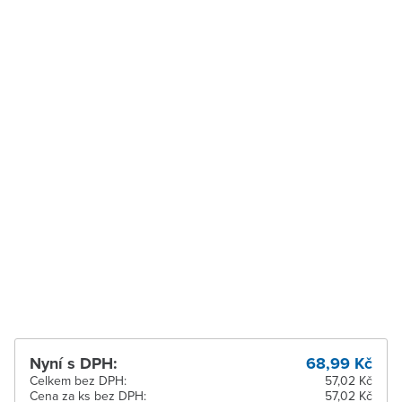
Velké Meziříčí
K vyzvednutí do 2
pracovních dnů
Vysoké Mýto
Ihned k vyzvednutí 12 ks
Zábřeh
K vyzvednutí do 2
pracovních dnů
Zastávka u Brna
K vyzvednutí do 2
pracovních dnů
Zlín
K vyzvednutí do 2
pracovních dnů
Žďár nad Sázavou
Ihned k vyzvednutí 4 ks
Nyní s DPH:
68,99 Kč
Celkem bez DPH:
57,02 Kč
Cena za ks bez DPH:
57,02 Kč