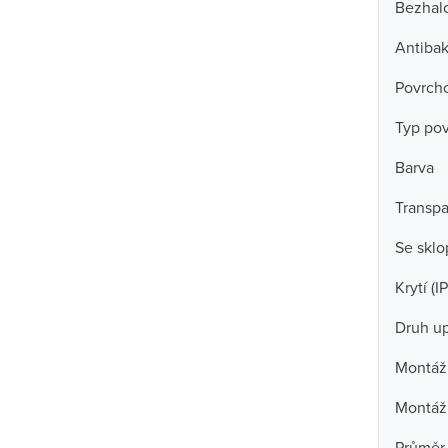
Bezhal
Antibak
Povrch
Typ po
Barva
Transpa
Se skl
Krytí (IP
Druh u
Montážn
Montáž
Průměr 