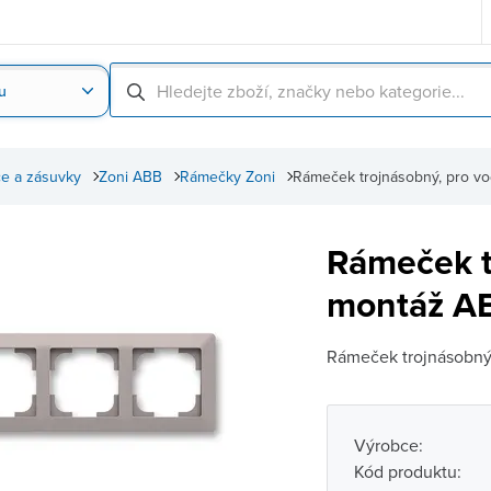
u
Nahrát obrázek produktu
Skenování čárové
e a zásuvky
Zoni ABB
Rámečky Zoni
Rámeček trojnásobný, pro vo
Rámeček t
montáž AB
Rámeček trojnásobný
Výrobce:
Kód produktu: