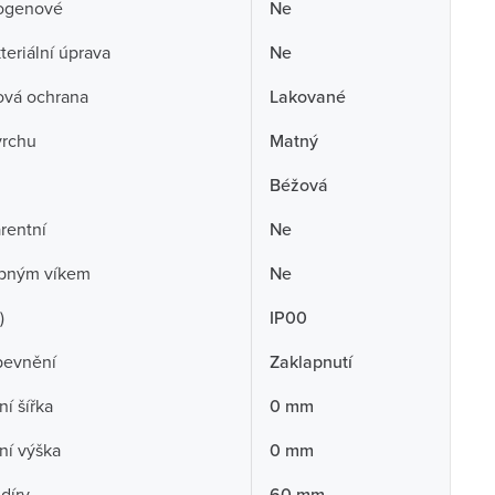
ogenové
Ne
teriální úprava
Ne
ová ochrana
Lakované
vrchu
Matný
Béžová
rentní
Ne
opným víkem
Ne
)
IP00
pevnění
Zaklapnutí
í šířka
0 mm
ní výška
0 mm
díry
60 mm