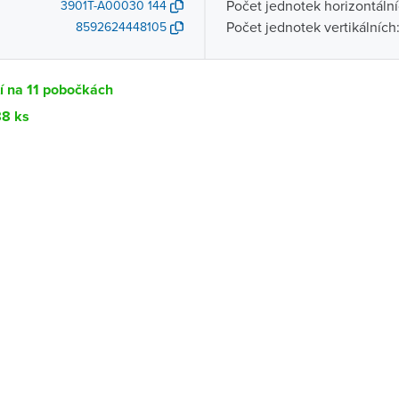
Počet jednotek horizontální
3901T-A00030 144
Počet jednotek vertikálních
8592624448105
í na 11 pobočkách
88 ks
Dostupnost
centrála)
Ihned k vyzvednutí 88 ks
ce
K vyzvednutí do 2 pracovních dnů
K vyzvednutí do 2 pracovních dnů
ernštejnem
K vyzvednutí do 2 pracovních dnů