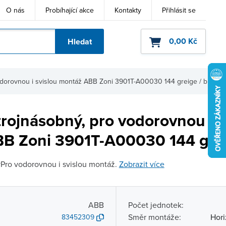
O nás
Probíhající akce
Kontakty
Přihlásit se
0,00 Kč
Hledat
ho kódu
dorovnou i svislou montáž ABB Zoni 3901T-A00030 144 greige / bílá
rojnásobný, pro vodorovnou i s
B Zoni 3901T-A00030 144 greig
Pro vodorovnou i svislou montáž.
Zobrazit více
ABB
Počet jednotek:
Směr montáže:
Hori
83452309