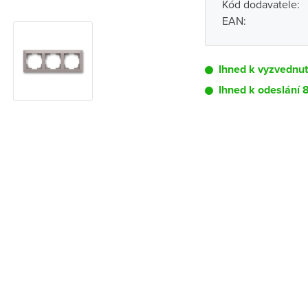
Kód dodavatele:
EAN:
Ihned k vyzvednut
Ihned k odeslání 
Pobočka
Brno - Kšírova (
Brno - Řečkovi
Blansko
Bystřice nad P