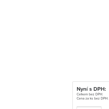
Uherské Hradišt
Velké Meziříčí
Vysoké Mýto
Zábřeh
Zastávka u Brn
Zlín
Žďár nad Sáza
Nyní s DPH:
Celkem bez DPH:
Cena za ks bez DPH: