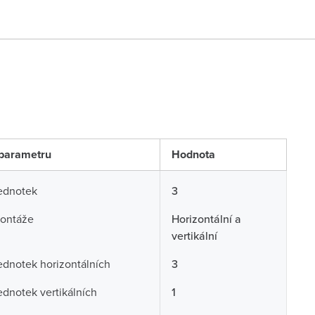
parametru
Hodnota
ednotek
3
ontáže
Horizontální a
vertikální
ednotek horizontálních
3
ednotek vertikálních
1