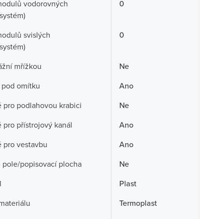
modulů vodorovných
0
systém)
odulů svislých
0
systém)
ážní mřížkou
Ne
 pod omítku
Ano
pro podlahovou krabici
Ne
pro přístrojový kanál
Ano
 pro vestavbu
Ano
 pole/popisovací plocha
Ne
l
Plast
 materiálu
Termoplast