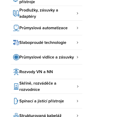
přístroje
Prodlužky, zásuvky a
adaptéry
Průmyslová automatizace
Slaboproudé technologie
Průmyslové vidlice a zásuvky
Rozvody VN a NN
Skříně, rozváděče a
rozvodnice
Spínací a jistící přístroje
Strukturovaná kabeláž