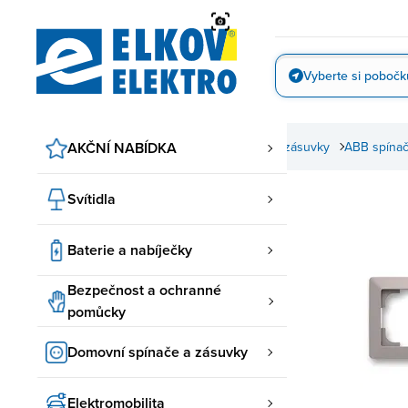
Přejít
na
obsah
Vyberte si pobočk
Vyfotit
AKČNÍ NABÍDKA
Domovní spínače a zásuvky
ABB spínač
Svítidla
Baterie a nabíječky
Bezpečnost a ochranné
pomůcky
Domovní spínače a zásuvky
Elektromobilita