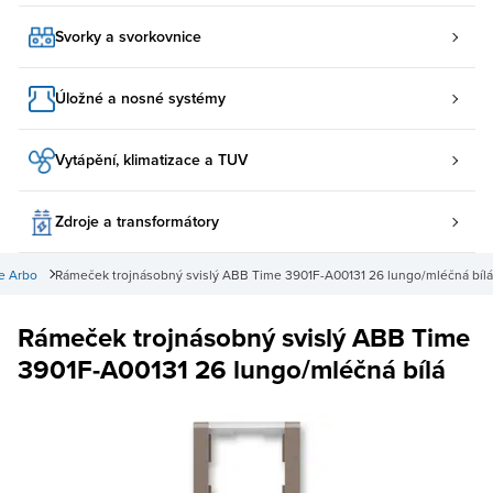
Svorky a svorkovnice
Úložné a nosné systémy
Vytápění, klimatizace a TUV
Zdroje a transformátory
e Arbo
Rámeček trojnásobný svislý ABB Time 3901F-A00131 26 lungo/mléčná bílá
Rámeček trojnásobný svislý ABB Time
3901F-A00131 26 lungo/mléčná bílá