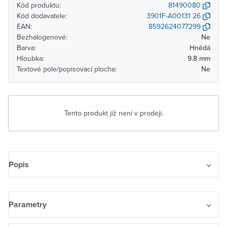
Kód produktu:
81490080
Kód dodavatele:
3901F-A00131 26
EAN:
8592624077299
Bezhalogenové:
Ne
Barva:
Hnědá
Hloubka:
9.8 mm
Textové pole/popisovací plocha:
Ne
Tento produkt již není v prodeji.
Popis
Rámeček pro elektroinstalační přístroje, svislý trojnásobný.
Parametry