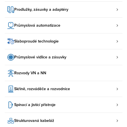
Prodlužky, zásuvky a adaptéry
Průmyslová automatizace
Slaboproudé technologie
Průmyslové vidlice a zásuvky
Rozvody VN a NN
Skříně, rozváděče a rozvodnice
Spínací a jistící přístroje
Strukturovaná kabeláž