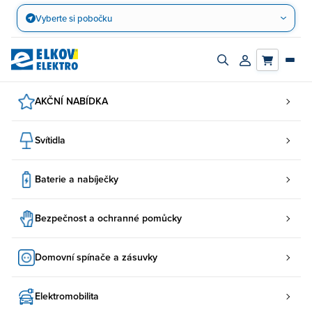
Přejít
Vyberte si pobočku
na
obsah
Zapnout/vypnout
Přihlásit/registro
vyhledávací
účet
panel
AKČNÍ NABÍDKA
Svítidla
Baterie a nabíječky
Bezpečnost a ochranné pomůcky
Domovní spínače a zásuvky
Elektromobilita