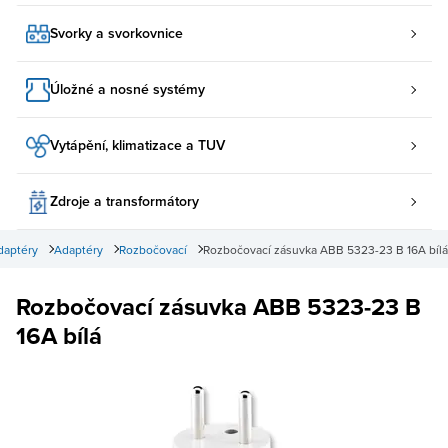
Svorky a svorkovnice
Úložné a nosné systémy
Vytápění, klimatizace a TUV
Zdroje a transformátory
daptéry
Adaptéry
Rozbočovací
Rozbočovací zásuvka ABB 5323-23 B 16A bílá
Rozbočovací zásuvka ABB 5323-23 B
16A bílá