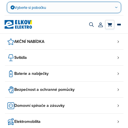
Přejít
Vyberte si pobočku
na
obsah
Zapnout/vypnout
Přihlásit/registro
vyhledávací
účet
panel
AKČNÍ NABÍDKA
Svítidla
Baterie a nabíječky
Bezpečnost a ochranné pomůcky
Domovní spínače a zásuvky
Elektromobilita