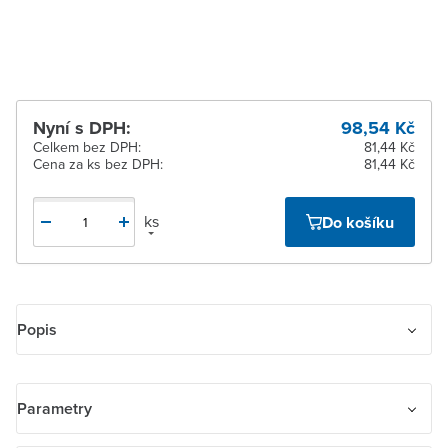
Žďár nad Sázavou
Ihned k vyzvednutí 12 ks
Nyní s DPH:
98,54 Kč
Celkem bez DPH:
81,44 Kč
Cena za ks bez DPH:
81,44 Kč
ks
Do košíku
Popis
Adapter trojnásobný rozbočovací
Parametry