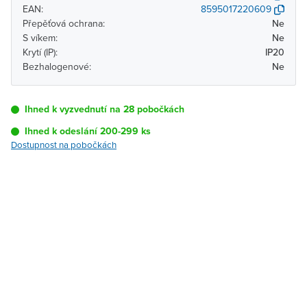
EAN:
8595017220609
Přepěťová ochrana:
Ne
S víkem:
Ne
Krytí (IP):
IP20
Bezhalogenové:
Ne
Ihned k vyzvednutí na 28 pobočkách
Ihned k odeslání 200-299 ks
Dostupnost na pobočkách
Pobočka
Dostupnost
Brno - Kšírova
Ihned k vyzvednutí 200-
(centrála)
299 ks
Brno - Řečkovice
Ihned k vyzvednutí 20 ks