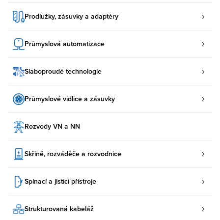
Prodlužky, zásuvky a adaptéry
Průmyslová automatizace
Slaboproudé technologie
Průmyslové vidlice a zásuvky
Rozvody VN a NN
Skříně, rozváděče a rozvodnice
Spínací a jistící přístroje
Strukturovaná kabeláž