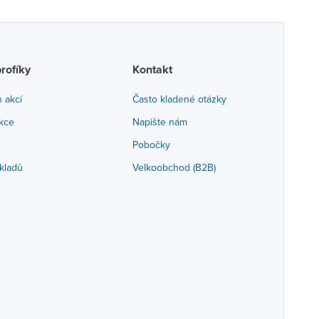
profíky
Kontakt
h akcí
Často kladené otázky
akce
Napište nám
Pobočky
kladů
Velkoobchod (B2B)