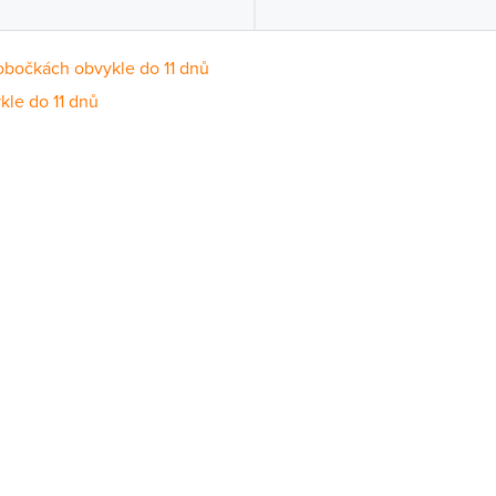
obočkách obvykle do 11 dnů
kle do 11 dnů
Dostupnost
centrála)
Na objednání obvykle do 11 dnů
ce
Na objednání obvykle do 11 dnů
Na objednání obvykle do 11 dnů
ernštejnem
Na objednání obvykle do 11 dnů
Na objednání obvykle do 11 dnů