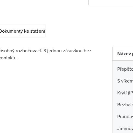
Dokumenty ke stažení
násobný rozbočovací. S jednou zásuvkou bez
Název 
ontaktu.
Přepěť
S víke
Krytí (IP
Bezhal
Proudov
Jmenov