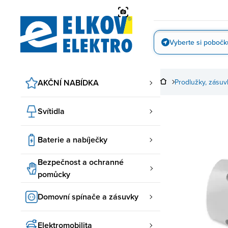
Přejít
na
obsah
Vyberte si pobočk
Vyfotit
AKČNÍ NABÍDKA
Prodlužky, zásuv
Svítidla
Baterie a nabíječky
Bezpečnost a ochranné
pomůcky
Domovní spínače a zásuvky
Elektromobilita