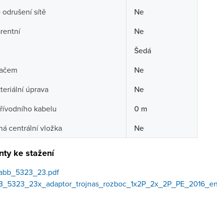
o odrušení sítě
Ne
rentní
Ne
Šedá
načem
Ne
teriální úprava
Ne
řívodního kabelu
0 m
á centrální vložka
Ne
ty ke stažení
abb_5323_23.pdf
B_5323_23x_adaptor_trojnas_rozboc_1x2P_2x_2P_PE_2016_en