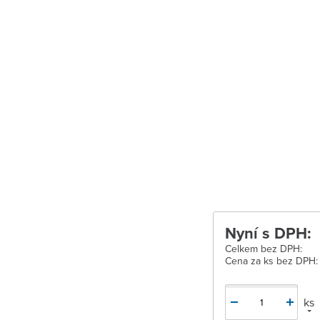
Velké Meziříčí
Vysoké Mýto
Zábřeh
Zastávka u Brn
Zlín
Žďár nad Sáza
Nyní s DPH:
Celkem bez DPH:
Cena za ks bez DPH:
ks