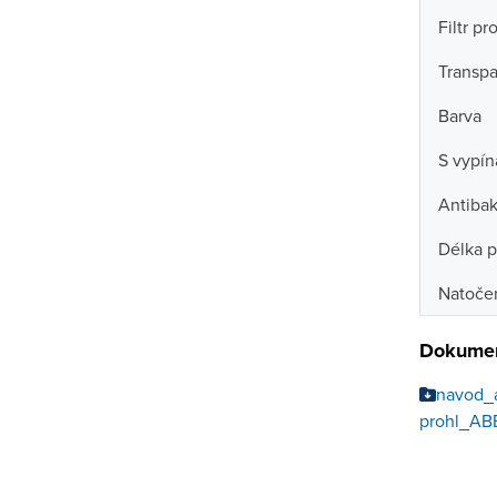
Filtr pr
Transpa
Barva
S vypí
Antibak
Délka p
Natočen
Dokumen
navod_
prohl_AB