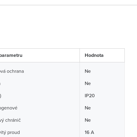
parametru
Hodnota
ová ochrana
Ne
m
Ne
)
IP20
ogenové
Ne
ý chránič
Ne
itý proud
16 A