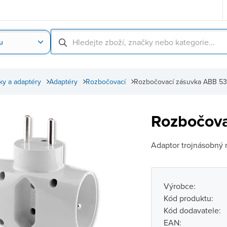
u
Nahrát obrázek produktu
Skenování čárové
ky a adaptéry
Adaptéry
Rozbočovací
Rozbočovací zásuvka ABB 53
Rozbočova
Adaptor trojnásobný 
Výrobce:
Kód produktu:
Kód dodavatele:
EAN: