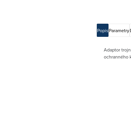
Popis
Parametry
Adaptor troj
ochranného k