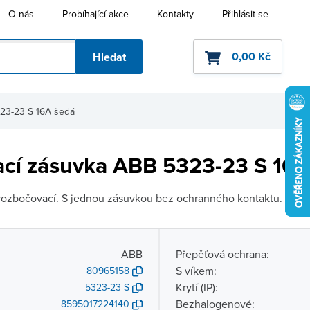
O nás
Probíhající akce
Kontakty
Přihlásit se
0,00 Kč
Hledat
ho kódu
23-23 S 16A šedá
cí zásuvka ABB 5323-23 S 16A
rozbočovací. S jednou zásuvkou bez ochranného kontaktu.
Zobra
ABB
Přepěťová ochrana:
S víkem:
80965158
Krytí (IP):
5323-23 S
Bezhalogenové:
8595017224140