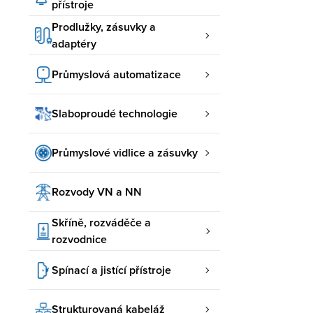
přístroje
Prodlužky, zásuvky a
adaptéry
Průmyslová automatizace
Slaboproudé technologie
Průmyslové vidlice a zásuvky
Rozvody VN a NN
Skříně, rozváděče a
rozvodnice
Spínací a jistící přístroje
Strukturovaná kabeláž