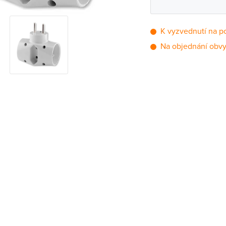
K vyzvednutí na p
Na objednání obvy
Pobočka
Brno - Kšírova (
Brno - Řečkovi
Blansko
Bystřice nad P
Čáslav