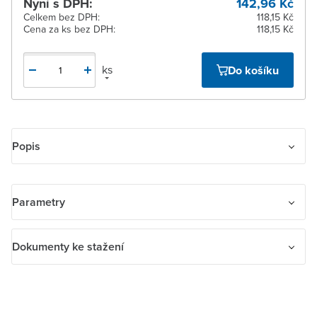
Nyní s DPH:
142,96 Kč
Celkem bez DPH:
118,15 Kč
Cena za ks bez DPH:
118,15 Kč
ks
Do košíku
Popis
ABB OHBS3/1 příslušenství pro výkonový spínač
Parametry
Kolíková rukojeť OHBS3/1, černá, 39 mm, přímá montáž, není
uzamykatelná
Název parametru
Hodnota
Dokumenty ke stažení
S prodlužovací hřídelí
Ne
Dokumenty ke stažení
Vhodné pro odpojovač výkonové zátěže
Ano
prohl_abb_OH_2020_de_en.pdf