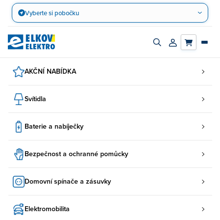
Přejít
Vyberte si pobočku
na
obsah
Zapnout/vypnout
Přihlásit/registro
vyhledávací
účet
panel
AKČNÍ NABÍDKA
Svítidla
Baterie a nabíječky
Bezpečnost a ochranné pomůcky
Domovní spínače a zásuvky
Elektromobilita