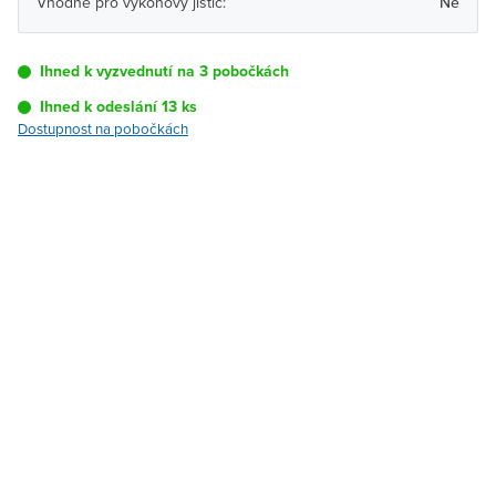
Vhodné pro výkonový jistič:
Ne
Ihned k vyzvednutí na 3 pobočkách
Ihned k odeslání 13 ks
Dostupnost na pobočkách
Pobočka
Dostupnost
Brno - Kšírova
Ihned k vyzvednutí 13 ks
(centrála)
Brno - Řečkovice
K vyzvednutí do 2
pracovních dnů
Blansko
K vyzvednutí do 2
pracovních dnů