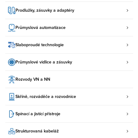
Prodlužky, zásuvky a adaptéry
Průmyslová automatizace
Slaboproudé technologie
Průmyslové vidlice a zásuvky
Rozvody VN a NN
Skříně, rozváděče a rozvodnice
Spínací a jistící přístroje
Strukturovaná kabeláž