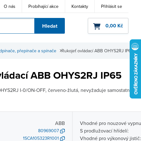
O nás
Probíhající akce
Kontakty
Přihlásit se
0,00 Kč
Hledat
ho kódu
odpínače, přepínače a spínače
Rukojeť ovládací ABB OHYS2RJ IP65
vládací ABB OHYS2RJ IP65
OHYS2RJ I-0/ON-OFF, červeno-žlutá, nevyžaduje samostatnou hř
ABB
Vhodné pro nouzové vypnut
S prodlužovací hřídelí:
80969007
Vhodné pro výkonový jistič:
1SCA105323R1001