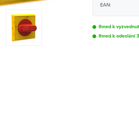
EAN:
Ihned k vyzvednu
Ihned k odeslání 
Pobočka
Brno - Kšírova (
Brno - Řečkovi
Blansko
Bystřice nad P