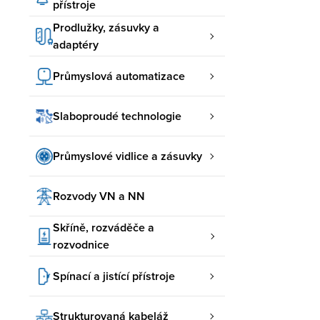
přístroje
Prodlužky, zásuvky a
adaptéry
Průmyslová automatizace
Slaboproudé technologie
Průmyslové vidlice a zásuvky
Rozvody VN a NN
Skříně, rozváděče a
rozvodnice
Spínací a jistící přístroje
Strukturovaná kabeláž