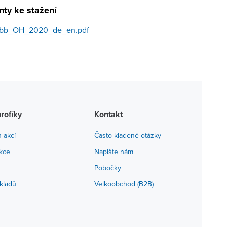
ty ke stažení
abb_OH_2020_de_en.pdf
profíky
Kontakt
h akcí
Často kladené otázky
akce
Napište nám
Pobočky
kladů
Velkoobchod (B2B)