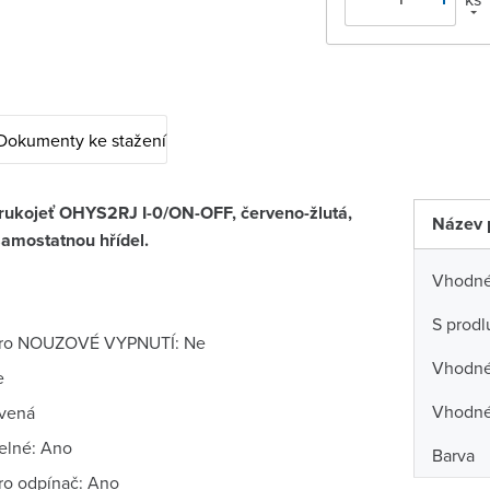
Dokumenty ke stažení
rukojeť OHYS2RJ I-0/ON-OFF, červeno-žlutá,
Název 
amostatnou hřídel.
Vhodné
S prodl
ro NOUZOVÉ VYPNUTÍ: Ne
Vhodné 
e
Vhodné
rvená
elné: Ano
Barva
o odpínač: Ano