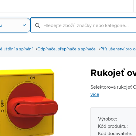
u
Nahrát obrázek produktu
Skenování čárové
 jištění a spínání
Odpínače, přepínače a spínače
Příslušenství pro 
Rukojeť o
Selektorová rukojeť 
více
Výrobce:
Kód produktu:
Kód dodavatele: