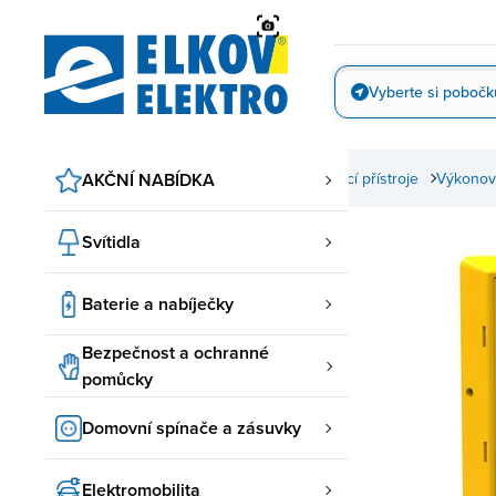
Přejít
na
obsah
Vyberte si pobočk
Vyfotit
AKČNÍ NABÍDKA
Spínací a jistící přístroje
Výkonové
Svítidla
Baterie a nabíječky
Bezpečnost a ochranné
pomůcky
Domovní spínače a zásuvky
Elektromobilita