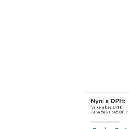
Velké Meziříčí
Vysoké Mýto
Zábřeh
Zastávka u Brn
Zlín
Žďár nad Sáza
Nyní s DPH:
Celkem bez DPH:
Cena za ks bez DPH:
ks