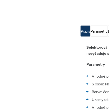
Popis
Parametry
Selektorová 
nevyžaduje s
Parametry
Vhodné p
S osou: N
Barva: če
Uzamykat
Vhodné pr