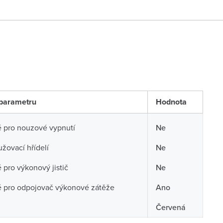
parametru
Hodnota
 pro nouzové vypnutí
Ne
užovací hřídelí
Ne
pro výkonový jistič
Ne
 pro odpojovač výkonové zátěže
Ano
Červená