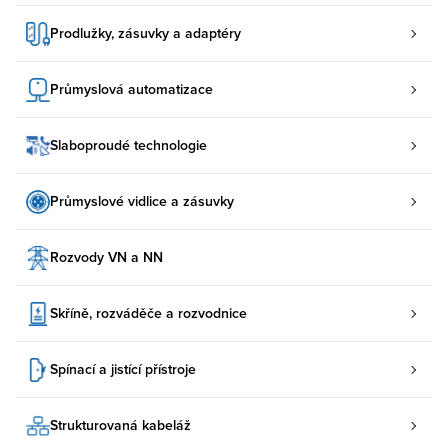
Prodlužky, zásuvky a adaptéry
Průmyslová automatizace
Slaboproudé technologie
Průmyslové vidlice a zásuvky
Rozvody VN a NN
Skříně, rozváděče a rozvodnice
Spínací a jistící přístroje
Strukturovaná kabeláž