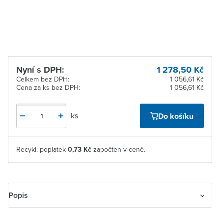
Žďár nad Sázavou
K vyzvednutí do 2
pracovních dnů
Nyní s DPH:
1 278,50 Kč
Celkem bez DPH:
1 056,61 Kč
Cena za ks bez DPH:
1 056,61 Kč
ks
Do košíku
Recykl. poplatek
0,73 Kč
započten v ceně.
Popis
Vestavný snímač pohybu.