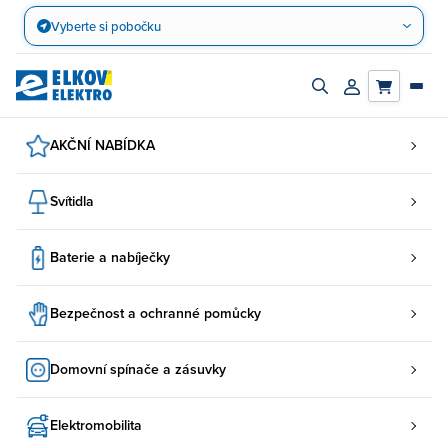
Přejít
Vyberte si pobočku
na
obsah
Zapnout/vypnout
Přihlásit/registro
vyhledávací
účet
panel
AKČNÍ NABÍDKA
Svítidla
Baterie a nabíječky
Bezpečnost a ochranné pomůcky
Domovní spínače a zásuvky
Elektromobilita