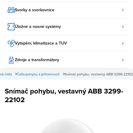
Svorky a svorkovnice
Úložné a nosné systémy
Vytápění, klimatizace a TUV
Zdroje a transformátory
á čidla
Čidla pohybu a přítomnosti
Snímač pohybu, vestavný ABB 3299-22102
Snímač pohybu, vestavný ABB 3299-
22102