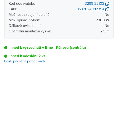
Kód dodavatele:
3299-22102
EAN:
8592624082354
Možnost zapojení do sítě:
Ne
Max. spínací výkon:
2300 W
Dálkově ovladatelné:
Ne
Optimální montážní výška:
2.5 m
Ihned k vyzvednutí v Brno - Kšírova (centrála)
Ihned k odeslání 2 ks
Dostupnost na pobočkách
Pobočka
Dostupnost
Brno - Kšírova
Ihned k vyzvednutí 2 ks
(centrála)