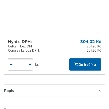
3 dnů
Žďár nad Sázavou
Na objednání obvykle do
3 dnů
Nyní s DPH:
304,02 Kč
Celkem bez DPH:
251,26 Kč
Cena za ks bez DPH:
251,26 Kč
ks
Do košíku
Popis
Ovládač zapínací IP 44, s prosvětleným popisovým polem,
zapuštěný. Pro řazení So je nutné použít orientační doutnavku