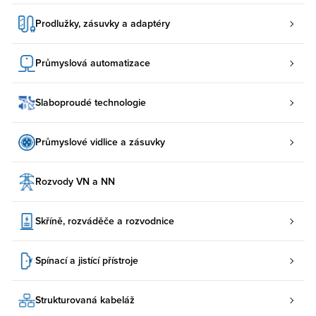
Prodlužky, zásuvky a adaptéry
Průmyslová automatizace
Slaboproudé technologie
Průmyslové vidlice a zásuvky
Rozvody VN a NN
Skříně, rozváděče a rozvodnice
Spínací a jistící přístroje
Strukturovaná kabeláž