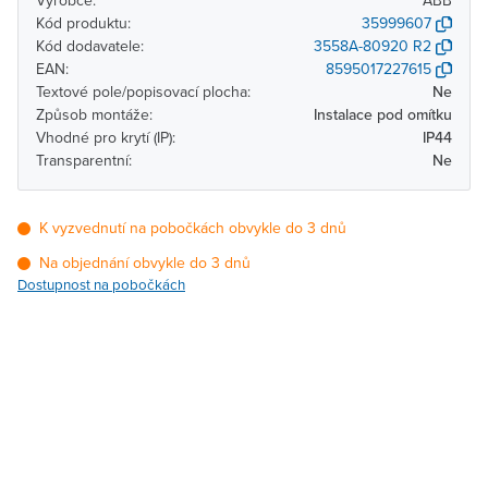
Výrobce:
ABB
Kód produktu:
35999607
Kód dodavatele:
3558A-80920 R2
EAN:
8595017227615
Textové pole/popisovací plocha:
Ne
Způsob montáže:
Instalace pod omítku
Vhodné pro krytí (IP):
IP44
Transparentní:
Ne
K vyzvednutí na pobočkách obvykle do 3 dnů
Na objednání obvykle do 3 dnů
Dostupnost na pobočkách
Pobočka
Dostupnost
Brno - Kšírova
Na objednání obvykle do