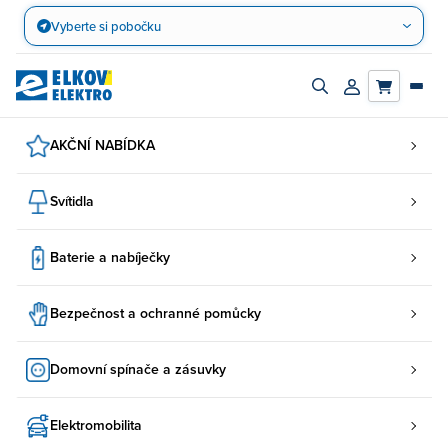
Přejít
Vyberte si pobočku
na
obsah
Zapnout/vypnout
Přihlásit/registro
vyhledávací
účet
panel
AKČNÍ NABÍDKA
Svítidla
Baterie a nabíječky
Bezpečnost a ochranné pomůcky
Domovní spínače a zásuvky
Elektromobilita