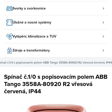
Svorky a svorkovnice
Úložné a nosné systémy
Vytápění, klimatizace a TUV
Zdroje a transformátory
pínač č.1/0 s popisovacím polem ABB Tango 3558A-80920 R2 vřesová červená, IP44
Spínač č.1/0 s popisovacím polem ABB
Tango 3558A-80920 R2 vřesová
červená, IP44