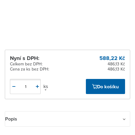
Zlín
Na objednání u
dodavatele
Žďár nad Sázavou
Na objednání u
dodavatele
Nyní s DPH:
588,22 Kč
Celkem bez DPH:
486,13 Kč
Cena za ks bez DPH:
486,13 Kč
ks
Do košíku
Popis
Spínač trojpólový páčkový zapuštěný s instalační krabicí a