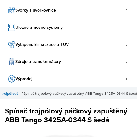
Svorky a svorkovnice
Úložné a nosné systémy
Vytápění, klimatizace a TUV
Zdroje a transformátory
Výprodej
 trojpólové
Spínač trojpólový páčkový zapuštěný ABB Tango 3425A-0344 S šedá
Spínač trojpólový páčkový zapuštěný
ABB Tango 3425A-0344 S šedá