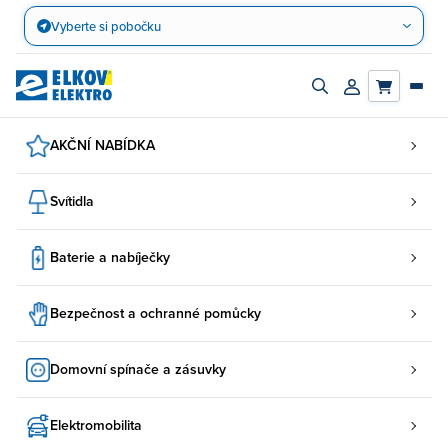
Přejít
Vyberte si pobočku
na
obsah
Zapnout/vypnout
Přihlásit/registro
vyhledávací
účet
panel
AKČNÍ NABÍDKA
Svítidla
Baterie a nabíječky
Bezpečnost a ochranné pomůcky
Domovní spínače a zásuvky
Elektromobilita