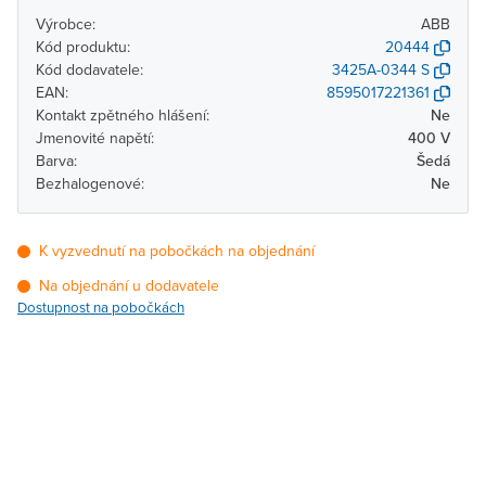
Výrobce:
ABB
Kód produktu:
20444
Kód dodavatele:
3425A-0344 S
EAN:
8595017221361
Kontakt zpětného hlášení:
Ne
Jmenovité napětí:
400 V
Barva:
Šedá
Bezhalogenové:
Ne
K vyzvednutí na pobočkách na objednání
Na objednání u dodavatele
Dostupnost na pobočkách
Pobočka
Dostupnost