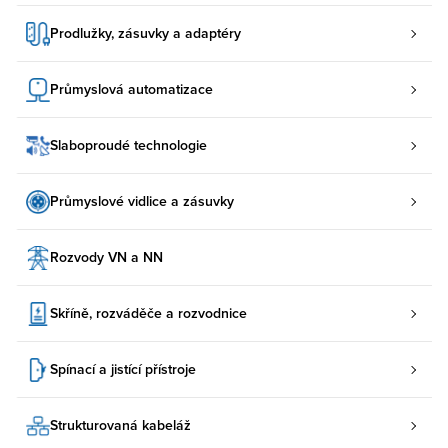
Prodlužky, zásuvky a adaptéry
Průmyslová automatizace
Slaboproudé technologie
Průmyslové vidlice a zásuvky
Rozvody VN a NN
Skříně, rozváděče a rozvodnice
Spínací a jistící přístroje
Strukturovaná kabeláž