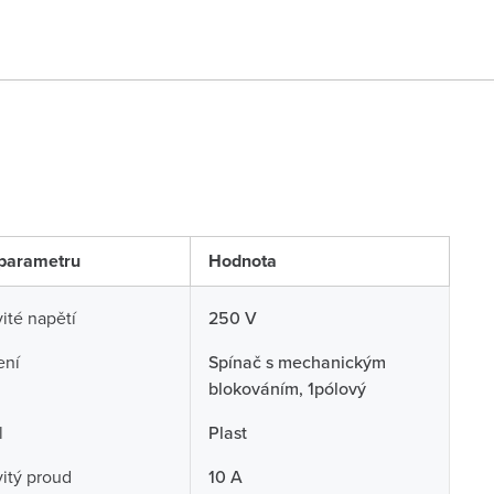
parametru
Hodnota
té napětí
250 V
ení
Spínač s mechanickým
blokováním, 1pólový
l
Plast
itý proud
10 A