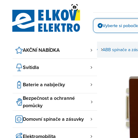
Přejít
na
obsah
Vyberte si pobočk
Vyfotit
AKČNÍ NABÍDKA
Domovní spínače a zásuvky
ABB spínače a zá
Svítidla
Baterie a nabíječky
Bezpečnost a ochranné
pomůcky
Domovní spínače a zásuvky
Elektromobilita