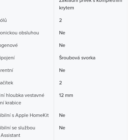
Základní prvek s kompletním
krytem
ólů
2
ronickou obsluhou
Ne
ogenové
Ne
ipojení
Šroubová svorka
rentní
Ne
lačítek
2
ní hloubka vestavné
12 mm
ční krabice
bilní s Apple HomeKit
Ne
bilní se službou
Ne
Assistant