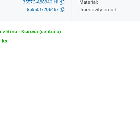
Materiál:
3557G-A88340 H1
Jmenovitý proud:
8595017206467
 v Brno - Kšírova (centrála)
8 ks
Dostupnost
centrála)
Ihned k vyzvednutí 8 ks
ce
K vyzvednutí do 2 pracovních dnů
K vyzvednutí do 2 pracovních dnů
ernštejnem
K vyzvednutí do 2 pracovních dnů