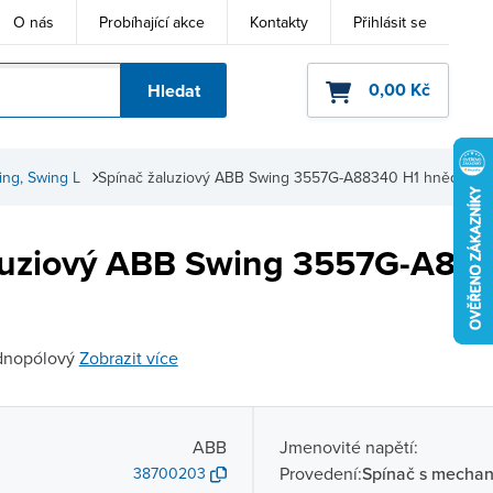
O nás
Probíhající akce
Kontakty
Přihlásit se
0,00 Kč
Hledat
ho kódu
ing, Swing L
Spínač žaluziový ABB Swing 3557G-A88340 H1 hnědá
luziový ABB Swing 3557G-A88
ednopólový
Zobrazit více
ABB
Jmenovité napětí:
Provedení:
Spínač s mechan
38700203