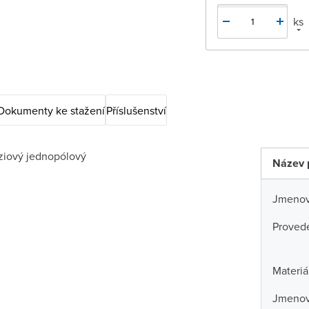
ks
Dokumenty ke stažení
Příslušenství
ziový jednopólový
Název 
Jmenovi
Proved
Materiá
Jmenov