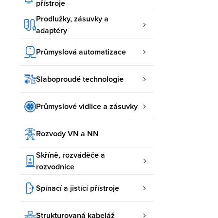
přístroje
Prodlužky, zásuvky a
adaptéry
Průmyslová automatizace
Slaboproudé technologie
Průmyslové vidlice a zásuvky
Rozvody VN a NN
Skříně, rozváděče a
rozvodnice
Spínací a jistící přístroje
Strukturovaná kabeláž