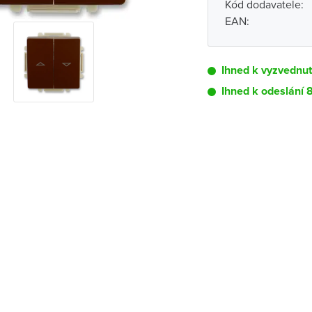
Kód dodavatele:
EAN:
Ihned k vyzvednutí
Ihned k odeslání 
Pobočka
Brno - Kšírova (
Brno - Řečkovi
Blansko
Bystřice nad P