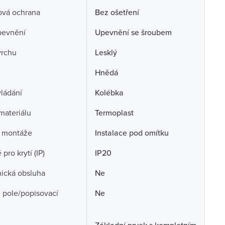
ová ochrana
Bez ošetření
pevnění
Upevnění se šroubem
vrchu
Lesklý
Hnědá
ládání
Kolébka
 materiálu
Termoplast
 montáže
Instalace pod omítku
pro krytí (IP)
IP20
ická obsluha
Ne
 pole/popisovací
Ne