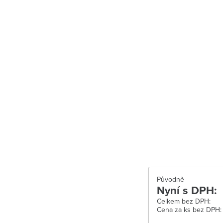
Uherské Hradišt
Velké Meziříčí
Vysoké Mýto
Zábřeh
Zastávka u Brn
Zlín
Žďár nad Sáza
Původně
Nyní s DPH:
Celkem bez DPH:
Cena za ks bez DPH: