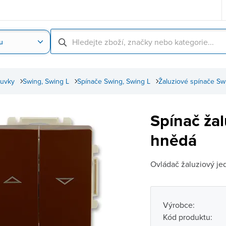
u
Nahrát obrázek produktu
Skenování čárové
suvky
Swing, Swing L
Spínače Swing, Swing L
Žaluziové spínače Sw
Spínač ža
hnědá
Ovládač žaluziový j
Výrobce:
Kód produktu: