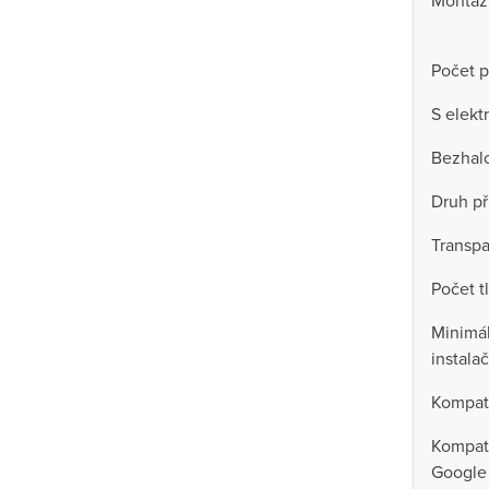
Montáž
Počet p
S elekt
Bezhal
Druh př
Transpa
Počet t
Minimál
instala
Kompati
Kompati
Google 