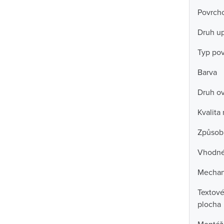
Povrch
Druh u
Typ po
Barva
Druh ov
Kvalita
Způsob
Vhodné 
Mechan
Textové
plocha