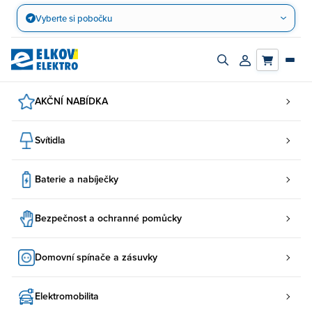
Přejít
Vyberte si pobočku
na
obsah
Zapnout/vypnout
Přihlásit/registro
vyhledávací
účet
panel
AKČNÍ NABÍDKA
Svítidla
Baterie a nabíječky
Bezpečnost a ochranné pomůcky
Domovní spínače a zásuvky
Elektromobilita