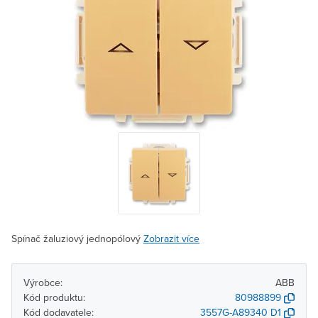
Spínač žaluziový jednopólový
Zobrazit více
Výrobce:
ABB
Kód produktu:
80988899
Kód dodavatele:
3557G-A89340 D1