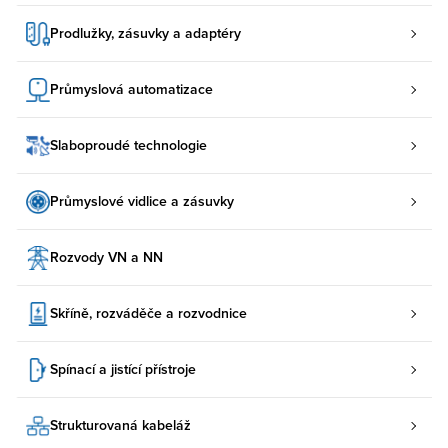
Prodlužky, zásuvky a adaptéry
Průmyslová automatizace
Slaboproudé technologie
Průmyslové vidlice a zásuvky
Rozvody VN a NN
Skříně, rozváděče a rozvodnice
Spínací a jistící přístroje
Strukturovaná kabeláž