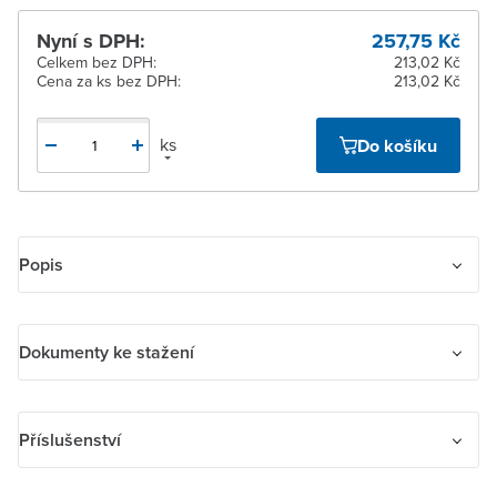
Nyní s DPH:
257,75 Kč
Celkem bez DPH:
213,02 Kč
Cena za ks bez DPH:
213,02 Kč
ks
Do košíku
Popis
Spínač žaluziový jednopólový
Dokumenty ke stažení
Dokumenty ke stažení
Příslušenství
navod_abb_N_EIM_1H.pdf
prohl_abb_2CHC663041X9901-Rev-B_EU-DoC-for-
Příslušenství
3557_2023_de_en_cz.pdf