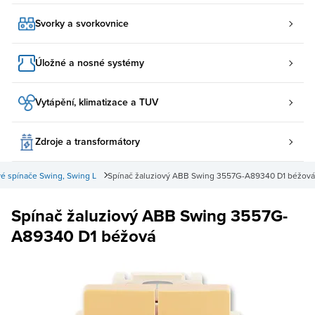
Svorky a svorkovnice
Úložné a nosné systémy
Vytápění, klimatizace a TUV
Zdroje a transformátory
vé spínače Swing, Swing L
Spínač žaluziový ABB Swing 3557G-A89340 D1 béžová
Spínač žaluziový ABB Swing 3557G-
A89340 D1 béžová