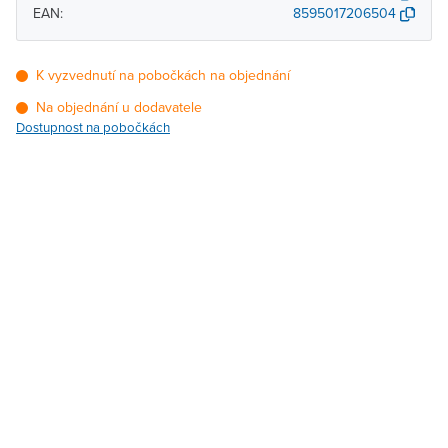
EAN:
8595017206504
K vyzvednutí na pobočkách na objednání
Na objednání u dodavatele
Dostupnost na pobočkách
Pobočka
Dostupnost
Brno - Kšírova (centrála)
Na objednání u
dodavatele
Brno - Řečkovice
Na objednání u
dodavatele
Blansko
Na objednání u
dodavatele