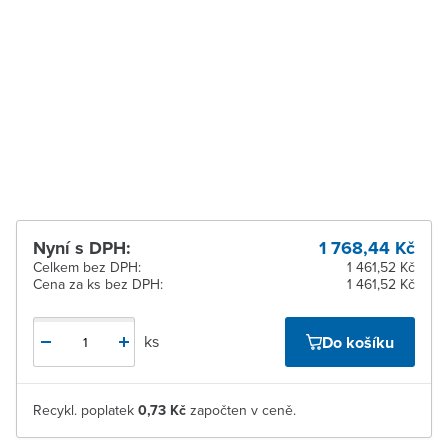
Zastávka u Brna
K vyzvednutí do 2
pracovních dnů
Zlín
K vyzvednutí do 2
pracovních dnů
Žďár nad Sázavou
K vyzvednutí do 2
pracovních dnů
Nyní s DPH:
1 768,44 Kč
Celkem bez DPH:
1 461,52 Kč
Cena za ks bez DPH:
1 461,52 Kč
ks
Do košíku
Recykl. poplatek
0,73 Kč
započten v ceně.