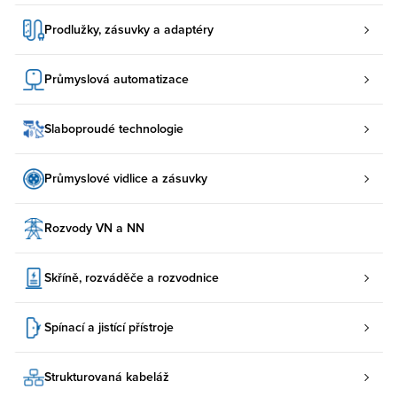
Prodlužky, zásuvky a adaptéry
Průmyslová automatizace
Slaboproudé technologie
Průmyslové vidlice a zásuvky
Rozvody VN a NN
Skříně, rozváděče a rozvodnice
Spínací a jistící přístroje
Strukturovaná kabeláž