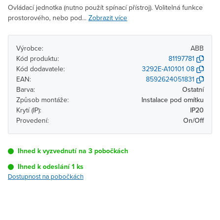
Ovládací jednotka (nutno použít spínací přístroj). Volitelná funkce
prostorového, nebo pod...
Zobrazit více
Výrobce:
ABB
Kód produktu:
81197781
Kód dodavatele:
3292E-A10101 08
EAN:
8592624051831
Barva:
Ostatní
Způsob montáže:
Instalace pod omítku
Krytí (IP):
IP20
Provedení:
On/Off
Ihned k vyzvednutí na 3 pobočkách
Ihned k odeslání 1 ks
Dostupnost na pobočkách