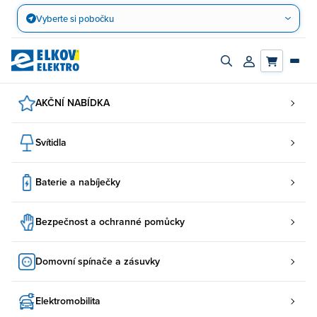
Přejít
Vyberte si pobočku
na
obsah
Zapnout/vypnout
Přihlásit/registro
vyhledávací
účet
panel
AKČNÍ NABÍDKA
Svítidla
Baterie a nabíječky
Bezpečnost a ochranné pomůcky
Domovní spínače a zásuvky
Elektromobilita