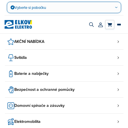
Přejít
Vyberte si pobočku
na
obsah
Zapnout/vypnout
Přihlásit/registro
vyhledávací
účet
panel
AKČNÍ NABÍDKA
Svítidla
Baterie a nabíječky
Bezpečnost a ochranné pomůcky
Domovní spínače a zásuvky
Elektromobilita