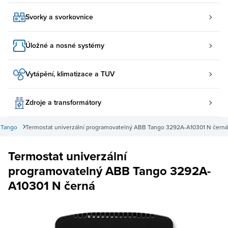
Svorky a svorkovnice
Úložné a nosné systémy
Vytápění, klimatizace a TUV
Zdroje a transformátory
 Tango
Termostat univerzální programovatelný ABB Tango 3292A-A10301 N černá
Termostat univerzální
programovatelný ABB Tango 3292A-
A10301 N černá