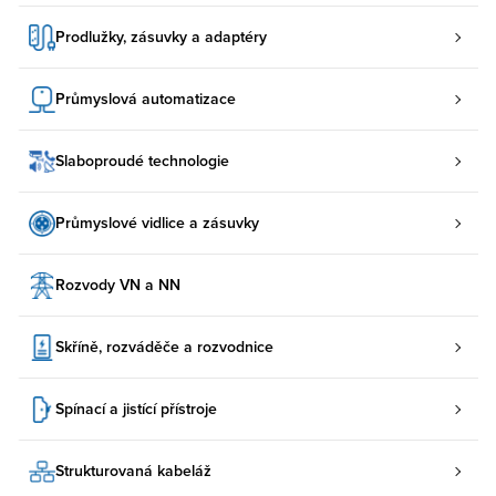
Prodlužky, zásuvky a adaptéry
Průmyslová automatizace
Slaboproudé technologie
Průmyslové vidlice a zásuvky
Rozvody VN a NN
Skříně, rozváděče a rozvodnice
Spínací a jistící přístroje
Strukturovaná kabeláž