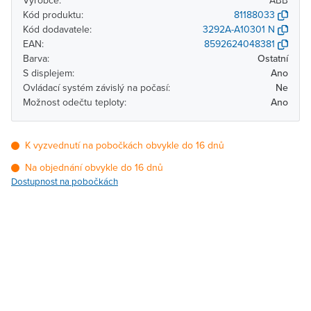
Výrobce:
ABB
Kód produktu:
81188033
Kód dodavatele:
3292A-A10301 N
EAN:
8592624048381
Barva:
Ostatní
S displejem:
Ano
Ovládací systém závislý na počasí:
Ne
Možnost odečtu teploty:
Ano
K vyzvednutí na pobočkách obvykle do 16 dnů
Na objednání obvykle do 16 dnů
Dostupnost na pobočkách
Pobočka
Dostupnost
Brno - Kšírova
Na objednání obvykle do