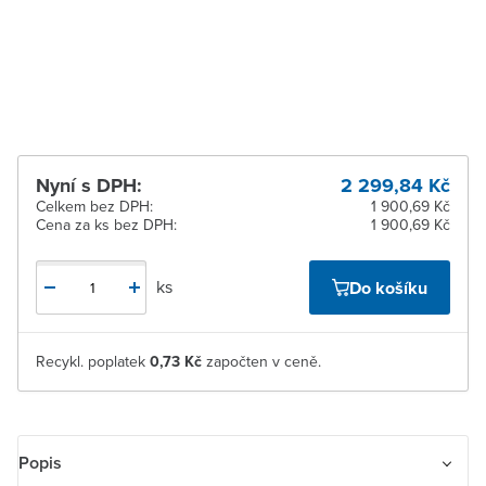
16 dnů
Žďár nad Sázavou
Na objednání obvykle do
16 dnů
Nyní s DPH:
2 299,84 Kč
Celkem bez DPH:
1 900,69 Kč
Cena za ks bez DPH:
1 900,69 Kč
ks
Do košíku
Recykl. poplatek
0,73 Kč
započten v ceně.
Popis