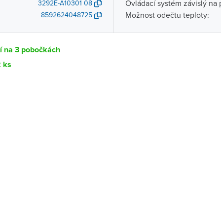
Ovládací systém závislý na 
3292E-A10301 08
Možnost odečtu teploty:
8592624048725
í na 3 pobočkách
2 ks
Dostupnost
centrála)
Ihned k vyzvednutí 2 ks
ce
K vyzvednutí do 2 pracovních dnů
K vyzvednutí do 2 pracovních dnů
ernštejnem
K vyzvednutí do 2 pracovních dnů