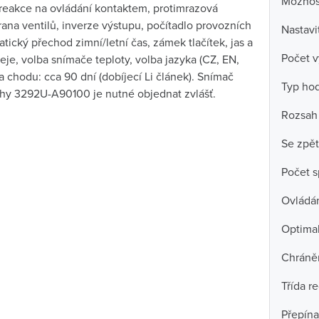
Možnost
 reakce na ovládání kontaktem, protimrazová
ana ventilů, inverze výstupu, počítadlo provozních
Nastavi
tický přechod zimní/letní čas, zámek tlačítek, jas a
Počet v
leje, volba snímače teploty, volba jazyka (CZ, EN,
 chodu: cca 90 dní (dobíjecí Li článek). Snímač
Typ ho
ahy 3292U-A90100 je nutné objednat zvlášť.
Rozsah
Se zpě
Počet s
Ovládá
Optima
Chráně
Třída r
Přepína