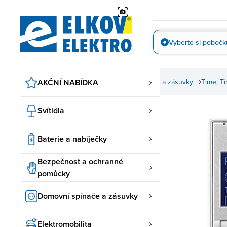
Přejít
na
obsah
Vyberte si pobočk
Vyfotit
Domovní spínače a zásuvky
AKČNÍ NABÍDKA
ABB spínače a zásuvky
Time, T
Svítidla
Baterie a nabíječky
Bezpečnost a ochranné
pomůcky
Domovní spínače a zásuvky
Elektromobilita