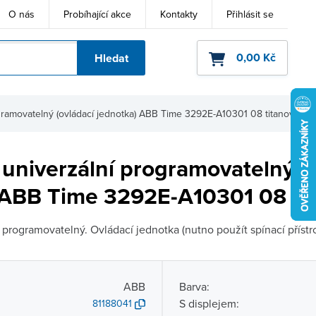
O nás
Probíhající akce
Kontakty
Přihlásit se
0,00 Kč
Hledat
ho kódu
gramovatelný (ovládací jednotka) ABB Time 3292E-A10301 08 titanová
univerzální programovatelný (
 ABB Time 3292E-A10301 08 ti
programovatelný. Ovládací jednotka (nutno použít spínací přístroj
ABB
Barva:
S displejem:
81188041