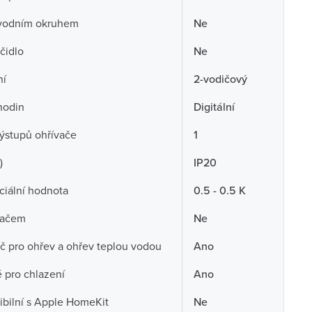
vodním okruhem
Ne
 čidlo
Ne
ní
2-vodičový
hodin
Digitální
ýstupů ohřívače
1
)
IP20
ciální hodnota
0.5 - 0.5 K
mačem
Ne
č pro ohřev a ohřev teplou vodou
Ano
 pro chlazení
Ano
bilní s Apple HomeKit
Ne