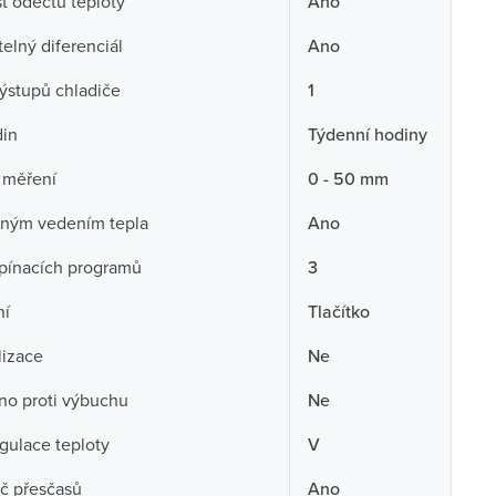
 odečtu teploty
Ano
telný diferenciál
Ano
ýstupů chladiče
1
din
Týdenní hodiny
 měření
0 - 50 mm
tným vedením tepla
Ano
pínacích programů
3
ní
Tlačítko
lizace
Ne
no proti výbuchu
Ne
egulace teploty
V
č přesčasů
Ano