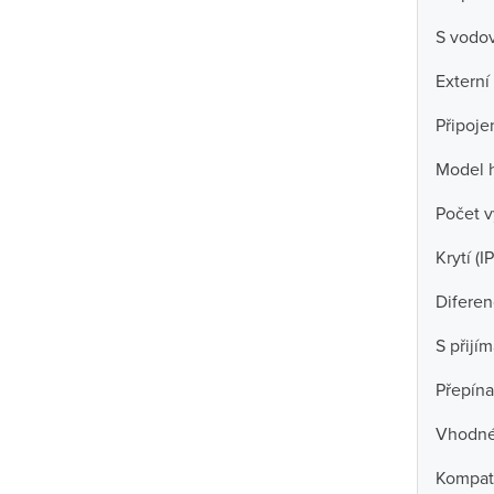
S vodo
Externí
Připoje
Model 
Počet v
Krytí (IP
Diferen
S přijí
Přepína
Vhodné
Kompati