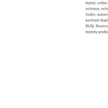
teplot, volba
ochrana, ochr
hodin, automa
kontrast disp
RUS). Rezerva
teploty podl