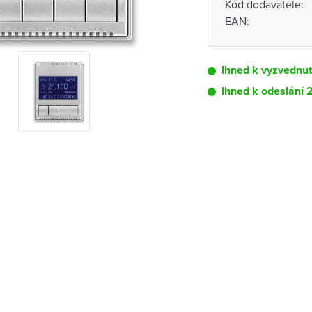
Kód dodavatele:
EAN:
Ihned k vyzvednut
Ihned k odeslání 
Pobočka
Brno - Kšírova (
Brno - Řečkovi
Blansko
Bystřice nad P