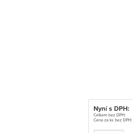
Uherské Hradišt
Velké Meziříčí
Vysoké Mýto
Zábřeh
Zastávka u Brn
Zlín
Žďár nad Sáza
Nyní s DPH:
Celkem bez DPH:
Cena za ks bez DPH: