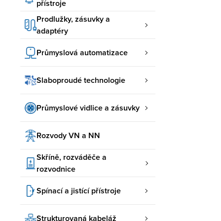
přístroje
Prodlužky, zásuvky a
adaptéry
Průmyslová automatizace
Slaboproudé technologie
Průmyslové vidlice a zásuvky
Rozvody VN a NN
Skříně, rozváděče a
rozvodnice
Spínací a jistící přístroje
Strukturovaná kabeláž