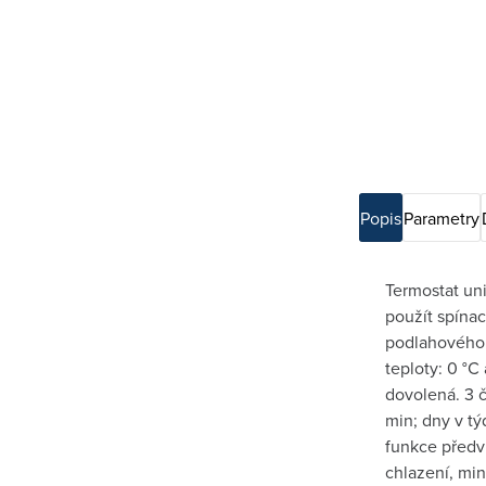
Popis
Parametry
Termostat un
použít spínac
podlahového 
teploty: 0 °C
dovolená. 3 
min; dny v týdn
funkce předv
chlazení, min