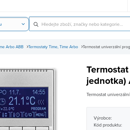
u
Nahrát obrázek produktu
Skenování čárové
ime Arbo ABB
Termostaty Time, Time Arbo
Termostat univerzální pro
Termostat 
jednotka)
Termostat univerzální 
Výrobce:
Kód produktu: