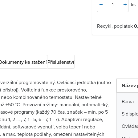
ks
Recykl. poplatek
0
Dokumenty ke stažení
Příslušenství
iverzální programovatelný. Ovládací jednotka (nutno
Název 
í přístroj). Volitelná funkce prostorového,
nebo kombinovaného termostatu. Nastavitelné
Barva
 až +50 °C. Provozní režimy: manuální, automatický,
časové programy (každý 70 čas. značek – min. po 5
S displ
u 1, 2 … , 7, 1 - 5, 6 - 7, 1 - 7). Adaptivní regulace,
Ovládac
ídání, softwarové vypnutí, volba topení nebo
. a max. teplota podlahy, omezení nastavitelných