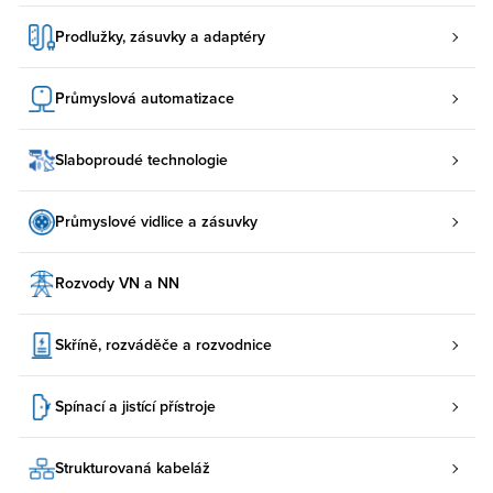
Prodlužky, zásuvky a adaptéry
Průmyslová automatizace
Slaboproudé technologie
Průmyslové vidlice a zásuvky
Rozvody VN a NN
Skříně, rozváděče a rozvodnice
Spínací a jistící přístroje
Strukturovaná kabeláž