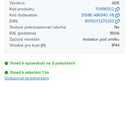
Výrobce:
ABB
Kód produktu:
70996502
Kód dodavatele:
3558E-A86940 08
EAN:
8595017270253
Textové pole/popisovací plocha:
Ne
RAL (podobné):
9006
Způsob montáže:
Instalace pod omítku
Vhodné pro krytí (IP):
IP44
Ihned k vyzvednutí na 2 pobočkách
Ihned k odeslání 1 ks
Dostupnost na pobočkách
Pobočka
Dostupnost
Brno - Kšírova
Ihned k vyzvednutí 1 ks