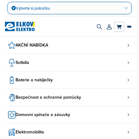
Přejít
Vyberte si pobočku
na
obsah
Zapnout/vypnout
Přihlásit/registro
vyhledávací
účet
panel
AKČNÍ NABÍDKA
Svítidla
Baterie a nabíječky
Bezpečnost a ochranné pomůcky
Domovní spínače a zásuvky
Elektromobilita