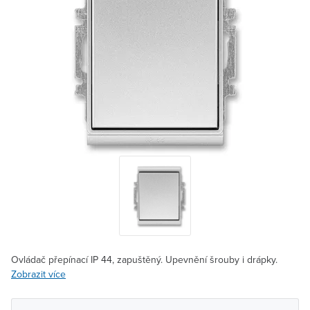
Ovládač přepínací IP 44, zapuštěný. Upevnění šrouby i drápky.
Zobrazit více