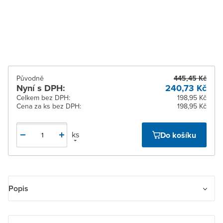
Žďár nad Sázavou
K vyzvednutí do 2
pracovních dnů
Původně
445,45 Kč
Nyní s DPH:
240,73 Kč
Celkem bez DPH:
198,95 Kč
Cena za ks bez DPH:
198,95 Kč
ks
Do košíku
Popis
Ovládač přepínací IP 44, zapuštěný. Upevnění šrouby i drápky.