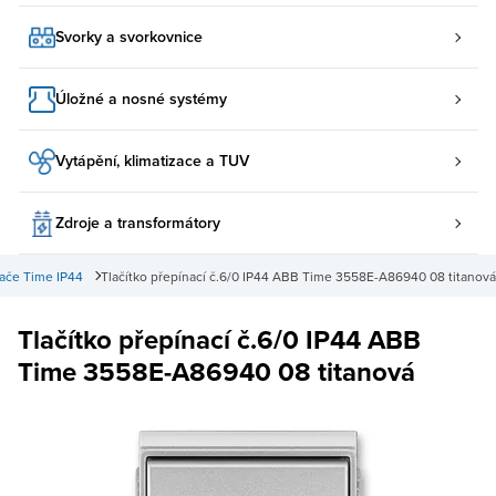
Svorky a svorkovnice
Úložné a nosné systémy
Vytápění, klimatizace a TUV
Zdroje a transformátory
ače Time IP44
Tlačítko přepínací č.6/0 IP44 ABB Time 3558E-A86940 08 titanová
Tlačítko přepínací č.6/0 IP44 ABB
Time 3558E-A86940 08 titanová