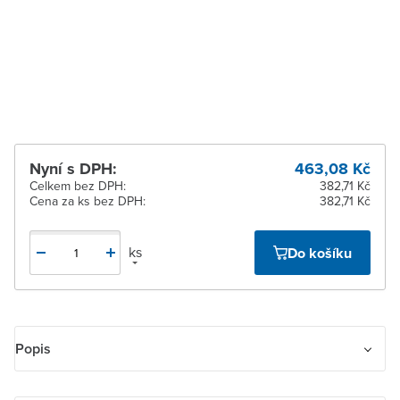
Zlín
Na objednání u
dodavatele
Žďár nad Sázavou
Na objednání u
dodavatele
Nyní s DPH:
463,08 Kč
Celkem bez DPH:
382,71 Kč
Cena za ks bez DPH:
382,71 Kč
ks
Do košíku
Popis
Ovládač přepínací IP 44, s popisovým polem, zapuštěný. Upevnění