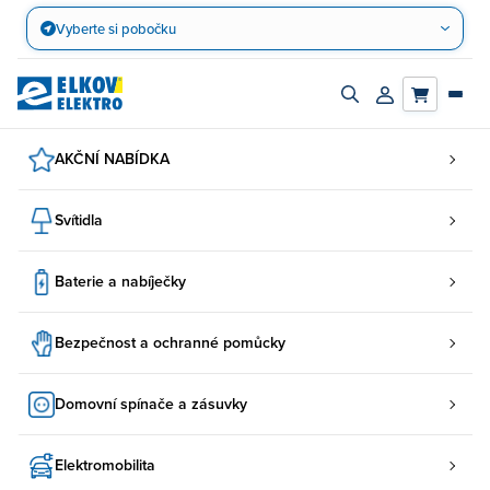
Přejít
Vyberte si pobočku
na
obsah
Zapnout/vypnout
Přihlásit/registro
vyhledávací
účet
panel
AKČNÍ NABÍDKA
Svítidla
Baterie a nabíječky
Bezpečnost a ochranné pomůcky
Domovní spínače a zásuvky
Elektromobilita