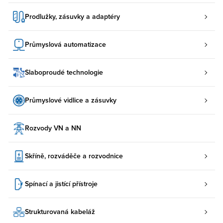
Prodlužky, zásuvky a adaptéry
Průmyslová automatizace
Slaboproudé technologie
Průmyslové vidlice a zásuvky
Rozvody VN a NN
Skříně, rozváděče a rozvodnice
Spínací a jistící přístroje
Strukturovaná kabeláž