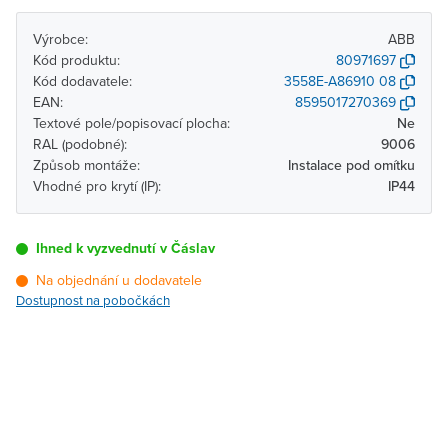
Výrobce:
ABB
Kód produktu:
80971697
Kód dodavatele:
3558E-A86910 08
EAN:
8595017270369
Textové pole/popisovací plocha:
Ne
RAL (podobné):
9006
Způsob montáže:
Instalace pod omítku
Vhodné pro krytí (IP):
IP44
Ihned k vyzvednutí v Čáslav
Na objednání u dodavatele
Dostupnost na pobočkách
Pobočka
Dostupnost