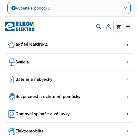
Přejít
Vyberte si pobočku
na
obsah
Zapnout/vypnout
Přihlásit/registro
vyhledávací
účet
panel
AKČNÍ NABÍDKA
Svítidla
Baterie a nabíječky
Bezpečnost a ochranné pomůcky
Domovní spínače a zásuvky
Elektromobilita