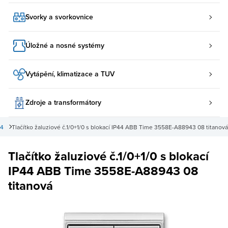
Svorky a svorkovnice
Úložné a nosné systémy
Vytápění, klimatizace a TUV
Zdroje a transformátory
44
Tlačítko žaluziové č.1/0+1/0 s blokací IP44 ABB Time 3558E-A88943 08 titanová
Tlačítko žaluziové č.1/0+1/0 s blokací
IP44 ABB Time 3558E-A88943 08
titanová