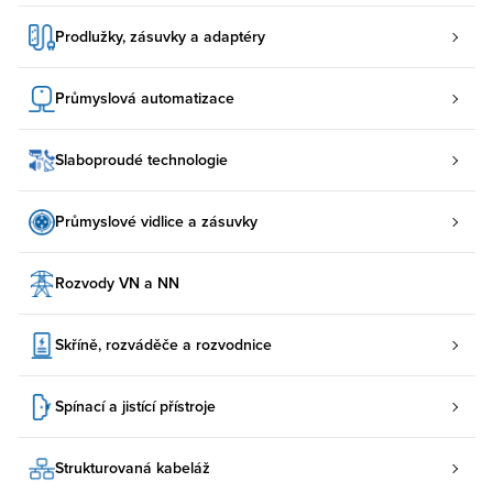
Prodlužky, zásuvky a adaptéry
Průmyslová automatizace
Slaboproudé technologie
Průmyslové vidlice a zásuvky
Rozvody VN a NN
Skříně, rozváděče a rozvodnice
Spínací a jistící přístroje
Strukturovaná kabeláž