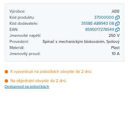
Výrobce:
ABB
Kód produktu:
37000000
Kód dodavatele:
3558E-A88943 08
EAN:
8595017278549
Jmenovité napětí:
250 V
Provedení:
Spínač s mechanickým blokováním, 1pólový
Materiál:
Plast
Jmenovitý proud:
10 A
K vyzvednutí na pobočkách obvykle do 2 dnů
Na objednání obvykle do 2 dnů
Dostupnost na pobočkách
Pobočka
Dostupnost