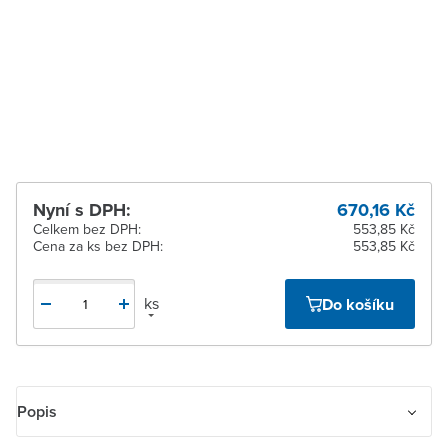
Zlín
Na objednání obvykle do
2 dnů
Žďár nad Sázavou
Na objednání obvykle do
2 dnů
Nyní s DPH:
670,16 Kč
Celkem bez DPH:
553,85 Kč
Cena za ks bez DPH:
553,85 Kč
ks
Do košíku
Popis