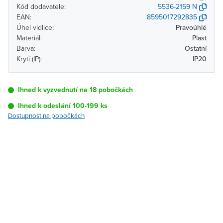
Kód dodavatele:
5536-2159 N
EAN:
8595017292835
Úhel vidlice:
Pravoúhlé
Materiál:
Plast
Barva:
Ostatní
Krytí (IP):
IP20
Ihned k vyzvednutí na 18 pobočkách
Ihned k odeslání 100-199 ks
Dostupnost na pobočkách
Pobočka
Dostupnost
Brno - Kšírova
Ihned k vyzvednutí 100-199
(centrála)
ks