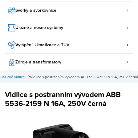
Svorky a svorkovnice
Úložné a nosné systémy
Vytápění, klimatizace a TUV
Zdroje a transformátory
Klasické vidlice
Vidlice s postranním vývodem ABB 5536-2159 N 16A, 250V černá
Vidlice s postranním vývodem ABB
5536-2159 N 16A, 250V černá