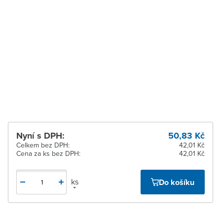
Zábřeh
K vyzvednutí do 2
pracovních dnů
Zastávka u Brna
Ihned k vyzvednutí 7 ks
Zlín
Ihned k vyzvednutí 28 ks
Žďár nad Sázavou
Ihned k vyzvednutí 8 ks
Nyní s DPH:
50,83 Kč
Celkem bez DPH:
42,01 Kč
Cena za ks bez DPH:
42,01 Kč
ks
Do košíku