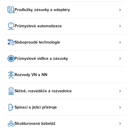
Prodlužky, zásuvky a adaptéry
Průmyslová automatizace
Slaboproudé technologie
Průmyslové vidlice a zásuvky
Rozvody VN a NN
Skříně, rozváděče a rozvodnice
Spínací a jistící přístroje
Strukturovaná kabeláž