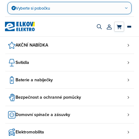
Přejít
Vyberte si pobočku
na
obsah
Zapnout/vypnout
Přihlásit/registro
vyhledávací
účet
panel
AKČNÍ NABÍDKA
Svítidla
Baterie a nabíječky
Bezpečnost a ochranné pomůcky
Domovní spínače a zásuvky
Elektromobilita