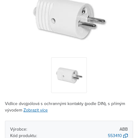
Vidlice dvojpólová s ochrannými kontakty (podle DIN), s přímým
vývodem
Zobrazit více
Výrobce:
ABB
Kód produktu:
553410