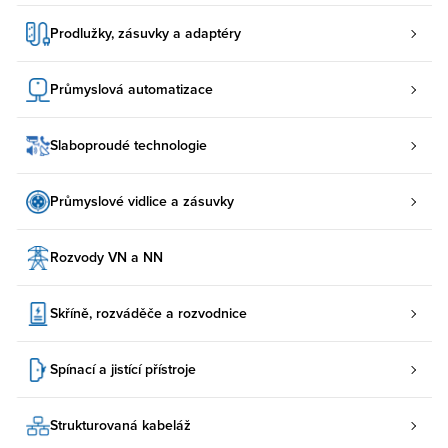
Prodlužky, zásuvky a adaptéry
Průmyslová automatizace
Slaboproudé technologie
Průmyslové vidlice a zásuvky
Rozvody VN a NN
Skříně, rozváděče a rozvodnice
Spínací a jistící přístroje
Strukturovaná kabeláž