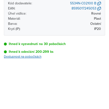
Kód dodavatele:
5534N-C02100 B
EAN:
8595017245053
Úhel vidlice:
Rovné
Materiál:
Plast
Barva:
Ostatní
Krytí (IP):
IP20
Ihned k vyzvednutí na 30 pobočkách
Ihned k odeslání 200-299 ks
Dostupnost na pobočkách
Pobočka
Dostupnost
Brno - Kšírova
Ihned k vyzvednutí 200-
(centrála)
299 ks