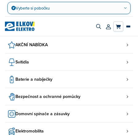
Přejít
Vyberte si pobočku
na
obsah
Zapnout/vypnout
Přihlásit/registro
vyhledávací
účet
panel
AKČNÍ NABÍDKA
Svítidla
Baterie a nabíječky
Bezpečnost a ochranné pomůcky
Domovní spínače a zásuvky
Elektromobilita