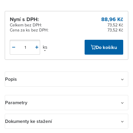
Nyní s DPH:
88,96 Kč
Celkem bez DPH:
73,52 Kč
Cena za ks bez DPH:
73,52 Kč
ks
Do košíku
Popis
Vidlice dvojpólová s ochrannými kontakty (podle DIN), s přímým
vývodem
Parametry
Název parametru
Hodnota
Dokumenty ke stažení