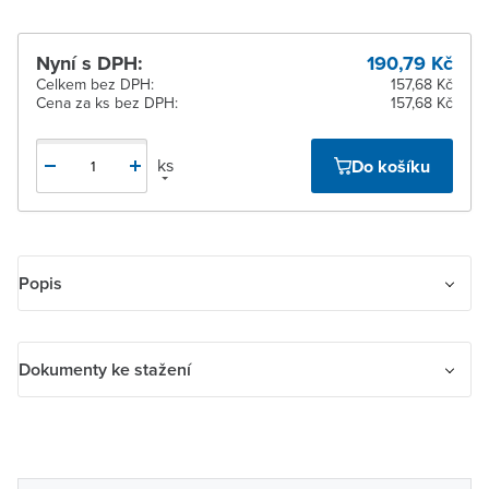
Nyní s DPH:
190,79 Kč
Celkem bez DPH:
157,68 Kč
Cena za ks bez DPH:
157,68 Kč
ks
Do košíku
Popis
Pro kompletaci se používají standardní rámečky (3901J-A000.0 ..).
Pro zajištění uvedeného stupně krytí je dovolena montáž do
Dokumenty ke stažení
vícenásobných rámečků pouze ve vodorovné orientaci.
IP 44
Dokumenty ke stažení
10 AX, 250 V AC
navod_abb_N-3557G_E45_1A.pdf
Upevnění šrouby nebo drápky.
prohl_abb_2CHC663041X9901-Rev-B_EU-DoC-for-