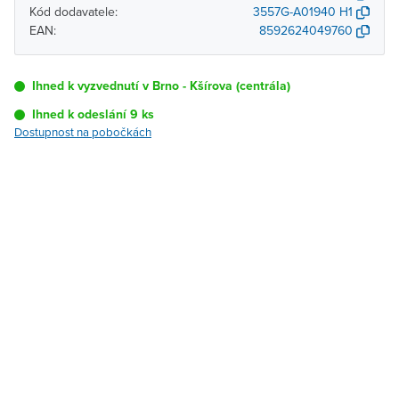
Kód dodavatele:
3557G-A01940 H1
EAN:
8592624049760
Ihned k vyzvednutí v Brno - Kšírova (centrála)
Ihned k odeslání 9 ks
Dostupnost na pobočkách
Pobočka
Dostupnost
Brno - Kšírova
Ihned k vyzvednutí 9 ks
(centrála)
Brno - Řečkovice
K vyzvednutí do 2
pracovních dnů
Blansko
K vyzvednutí do 2