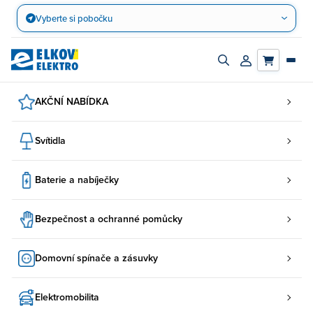
Přejít
Vyberte si pobočku
na
obsah
Zapnout/vypnout
Přihlásit/registro
vyhledávací
účet
panel
AKČNÍ NABÍDKA
Svítidla
Baterie a nabíječky
Bezpečnost a ochranné pomůcky
Domovní spínače a zásuvky
Elektromobilita