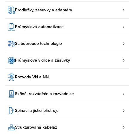
Prodlužky, zásuvky a adaptéry
Průmyslová automatizace
Slaboproudé technologie
Průmyslové vidlice a zásuvky
Rozvody VN a NN
Skříně, rozváděče a rozvodnice
Spínací a jistící přístroje
Strukturovaná kabeláž