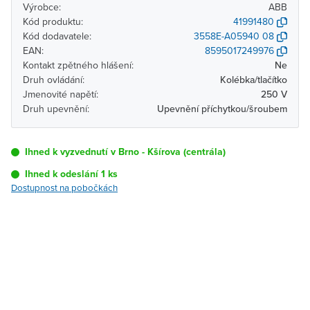
Výrobce:
ABB
Kód produktu:
41991480
Kód dodavatele:
3558E-A05940 08
EAN:
8595017249976
Kontakt zpětného hlášení:
Ne
Druh ovládání:
Kolébka/tlačítko
Jmenovité napětí:
250 V
Druh upevnění:
Upevnění příchytkou/šroubem
Ihned k vyzvednutí v Brno - Kšírova (centrála)
Ihned k odeslání 1 ks
Dostupnost na pobočkách
Pobočka
Dostupnost
Brno - Kšírova
Ihned k vyzvednutí 1 ks