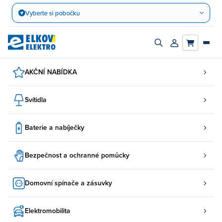
Přejít
Vyberte si pobočku
na
obsah
Zapnout/vypnout
Přihlásit/registro
vyhledávací
účet
panel
AKČNÍ NABÍDKA
Svítidla
Baterie a nabíječky
Bezpečnost a ochranné pomůcky
Domovní spínače a zásuvky
Elektromobilita