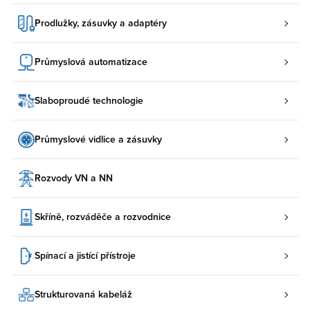
Prodlužky, zásuvky a adaptéry
Průmyslová automatizace
Slaboproudé technologie
Průmyslové vidlice a zásuvky
Rozvody VN a NN
Skříně, rozváděče a rozvodnice
Spínací a jistící přístroje
Strukturovaná kabeláž