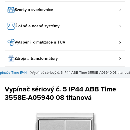
Svorky a svorkovnice
Úložné a nosné systémy
Vytápění, klimatizace a TUV
Zdroje a transformátory
pínače Time IP44
Vypínač sériový č. 5 IP44 ABB Time 3558E-A05940 08 titanová
Vypínač sériový č. 5 IP44 ABB Time
3558E-A05940 08 titanová