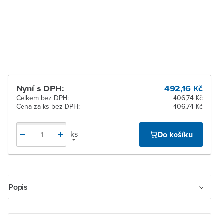
pracovních dnů
Žďár nad Sázavou
K vyzvednutí do 2
pracovních dnů
Nyní s DPH:
492,16 Kč
Celkem bez DPH:
406,74 Kč
Cena za ks bez DPH:
406,74 Kč
ks
Do košíku
Popis
Přepínač sériový IP 44, zapuštěný. Upevnění šrouby i drápky.