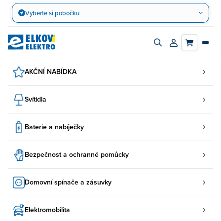
Přejít
Vyberte si pobočku
na
obsah
Zapnout/vypnout
Přihlásit/registro
vyhledávací
účet
panel
AKČNÍ NABÍDKA
Svítidla
Baterie a nabíječky
Bezpečnost a ochranné pomůcky
Domovní spínače a zásuvky
Elektromobilita