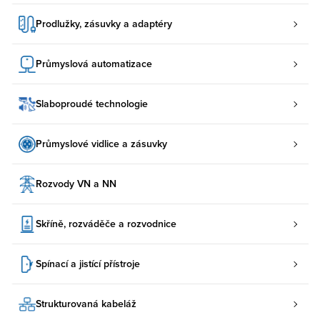
Prodlužky, zásuvky a adaptéry
Průmyslová automatizace
Slaboproudé technologie
Průmyslové vidlice a zásuvky
Rozvody VN a NN
Skříně, rozváděče a rozvodnice
Spínací a jistící přístroje
Strukturovaná kabeláž