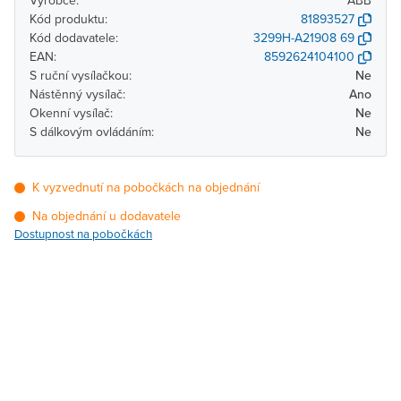
Výrobce:
ABB
Kód produktu:
81893527
Kód dodavatele:
3299H-A21908 69
EAN:
8592624104100
S ruční vysílačkou:
Ne
Nástěnný vysílač:
Ano
Okenní vysílač:
Ne
S dálkovým ovládáním:
Ne
K vyzvednutí na pobočkách na objednání
Na objednání u dodavatele
Dostupnost na pobočkách
Pobočka
Dostupnost
Brno - Kšírova (centrála)
Na objednání u