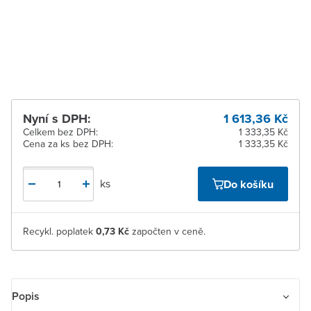
dodavatele
Žďár nad Sázavou
Na objednání u
dodavatele
Nyní s DPH:
1 613,36 Kč
Celkem bez DPH:
1 333,35 Kč
Cena za ks bez DPH:
1 333,35 Kč
ks
Do košíku
Recykl. poplatek
0,73 Kč
započten v ceně.
Popis