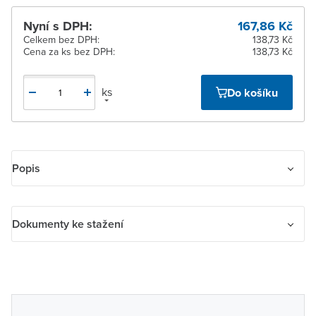
Nyní s DPH:
167,86 Kč
Celkem bez DPH:
138,73 Kč
Cena za ks bez DPH:
138,73 Kč
ks
Do košíku
Popis
Kabelová vývodka ABB Tango 3938A-A00034 šedá, určená pro
Dokumenty ke stažení
bezpečné a spolehlivé připojení kabelů v elektroinstalacích.
Dokumenty ke stažení
Produktovy-list-ABB-3938A-A00034-B.pdf
navod_abb_obecny.pdf