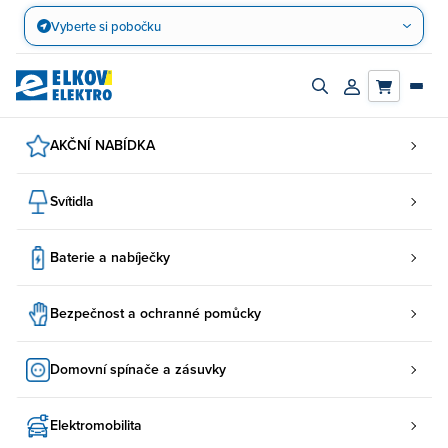
Přejít
Vyberte si pobočku
na
obsah
Zapnout/vypnout
Přihlásit/registro
vyhledávací
účet
panel
AKČNÍ NABÍDKA
Svítidla
Baterie a nabíječky
Bezpečnost a ochranné pomůcky
Domovní spínače a zásuvky
Elektromobilita