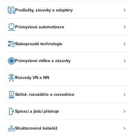
Prodlužky, zásuvky a adaptéry
Průmyslová automatizace
Slaboproudé technologie
Průmyslové vidlice a zásuvky
Rozvody VN a NN
Skříně, rozváděče a rozvodnice
Spínací a jistící přístroje
Strukturovaná kabeláž