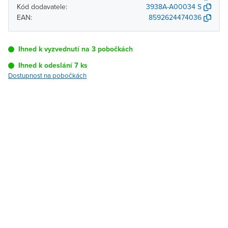
Kód dodavatele:
3938A-A00034 S
EAN:
8592624474036
Ihned k vyzvednutí na 3 pobočkách
Ihned k odeslání 7 ks
Dostupnost na pobočkách
Pobočka
Dostupnost
Brno - Kšírova
Ihned k vyzvednutí 7 ks
(centrála)
Brno - Řečkovice
K vyzvednutí do 2
pracovních dnů
Blansko
K vyzvednutí do 2