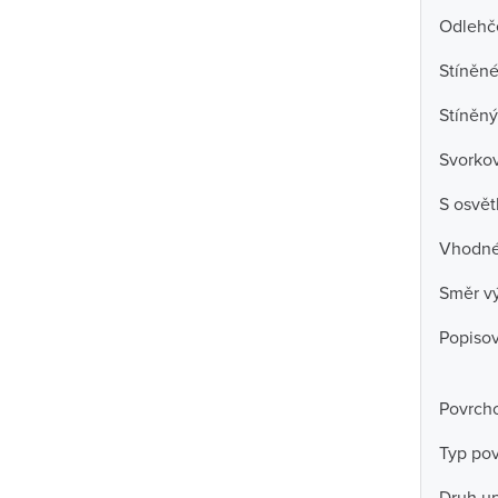
Odlehč
Stíněné
Stíněný
Svorko
S osvět
Vhodné 
Směr v
Popisov
Povrch
Typ po
Druh u