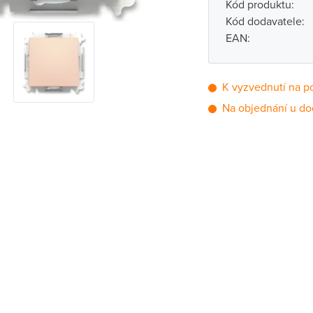
Kód produktu:
Kód dodavatele:
EAN:
K vyzvednutí na p
Na objednání u do
Pobočka
Brno - Kšírova (
Brno - Řečkovi
Blansko