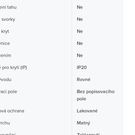
ení tahu
Ne
 svorky
Ne
 kryt
Ne
vnice
Ne
lením
Ne
pro krytí (IP)
IP20
ývodu
Rovné
ací pole
Bez popisovacího
pole
ová ochrana
Lakované
vrchu
Matný
pevnění
Zaklapnutí