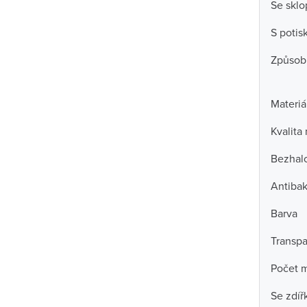
Se skl
S poti
Způsob
Materiá
Kvalita
Bezhal
Antibak
Barva
Transpa
Počet m
Se zdíř