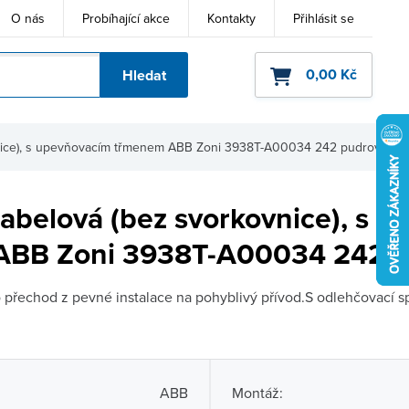
O nás
Probíhající akce
Kontakty
Přihlásit se
0,00 Kč
Hledat
ho kódu
nice), s upevňovacím třmenem ABB Zoni 3938T-A00034 242 pudrová
abelová (bez svorkovnice), s 
ABB Zoni 3938T-A00034 242 p
přechod z pevné instalace na pohyblivý přívod.S odlehčovací s
ABB
Montáž: