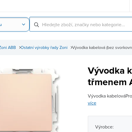
u
Nahrát obrázek produktu
Skenování čárové
Zoni ABB
Ostatní výrobky řady Zoni
Vývodka kabelová (bez svorkov
Vývodka k
třmenem 
Vývodka kabelováPro 
více
Výrobce: