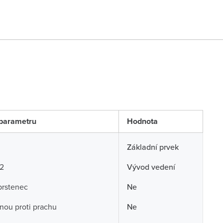
parametru
Hodnota
Základní prvek
 2
Vývod vedení
prstenec
Ne
nou proti prachu
Ne