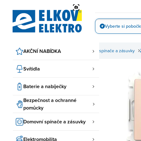
Přejít
na
obsah
Vyberte si pobočk
Vyfotit
AKČNÍ NABÍDKA
Domovní spínače a zásuvky
ABB spínače a zásuvky
Svítidla
Baterie a nabíječky
Bezpečnost a ochranné
pomůcky
Domovní spínače a zásuvky
Elektromobilita