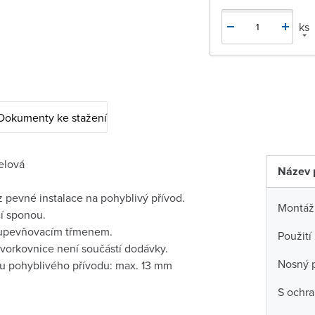
ks
Dokumenty ke stažení
elová
Název 
 pevné instalace na pohyblivý přívod.
Montáž
í sponou.
 upevňovacím třmenem.
Použití
svorkovnice není součástí dodávky.
Nosný 
u pohyblivého přívodu: max. 13 mm
S ochra