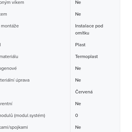
opným víkem
Ne
skem
Ne
 montáže
Instalace pod
omítku
l
Plast
 materiálu
Termoplast
ogenové
Ne
teriální úprava
Ne
Červená
rentní
Ne
odulů (modul.systém)
0
kami/spojkami
Ne