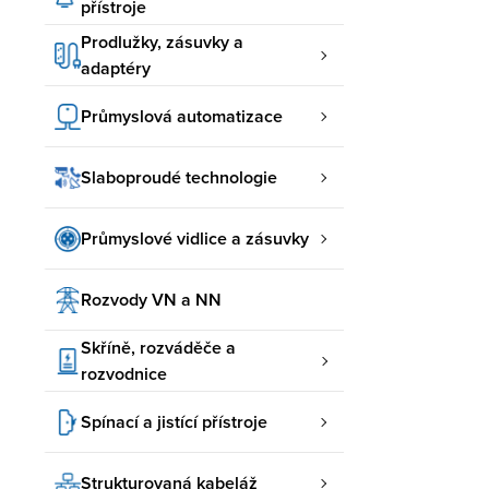
přístroje
Prodlužky, zásuvky a
adaptéry
Průmyslová automatizace
Slaboproudé technologie
Průmyslové vidlice a zásuvky
Rozvody VN a NN
Skříně, rozváděče a
rozvodnice
Spínací a jistící přístroje
Strukturovaná kabeláž