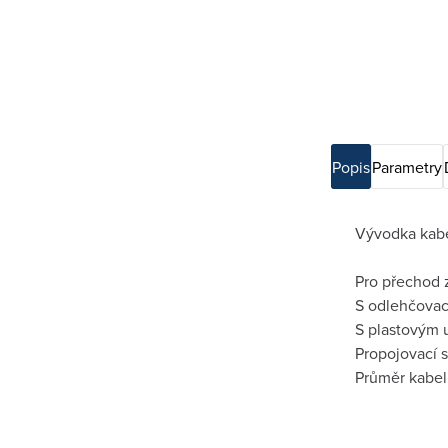
Popis
Parametry
Vývodka kab
Pro přechod z
S odlehčovac
S plastovým
Propojovací 
Průměr kabel