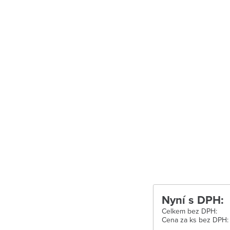
Uherské Hradišt
Velké Meziříčí
Vysoké Mýto
Zábřeh
Zastávka u Brn
Zlín
Žďár nad Sáza
Nyní s DPH:
Celkem bez DPH:
Cena za ks bez DPH: