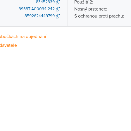
Použití 2:
83452339
Nosný prstenec:
3938T-A00034 242
S ochranou proti prachu:
8592624449799
obočkách na objednání
davatele
Dostupnost
centrála)
Na objednání u dodavatele
ce
Na objednání u dodavatele
Na objednání u dodavatele