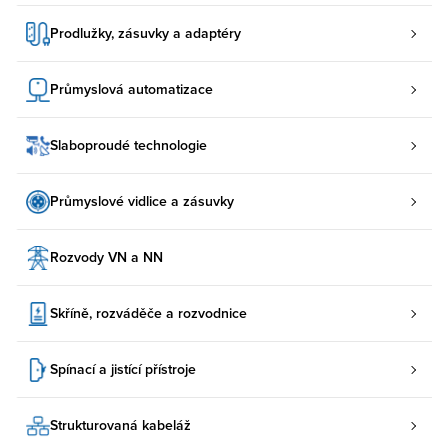
Prodlužky, zásuvky a adaptéry
Průmyslová automatizace
Slaboproudé technologie
Průmyslové vidlice a zásuvky
Rozvody VN a NN
Skříně, rozváděče a rozvodnice
Spínací a jistící přístroje
Strukturovaná kabeláž