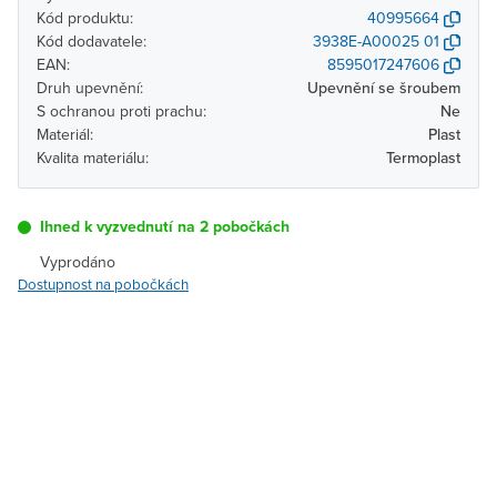
Kód produktu:
40995664
Kód dodavatele:
3938E-A00025 01
EAN:
8595017247606
Druh upevnění:
Upevnění se šroubem
S ochranou proti prachu:
Ne
Materiál:
Plast
Kvalita materiálu:
Termoplast
Ihned k vyzvednutí na 2 pobočkách
Vyprodáno
Dostupnost na pobočkách
Pobočka
Dostupnost
Brno - Kšírova (centrála)
Vyprodáno