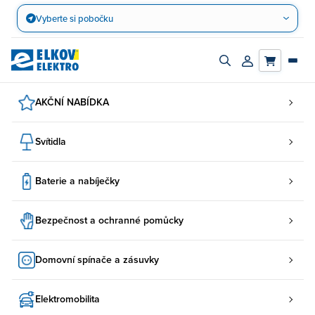
Přejít
Vyberte si pobočku
na
obsah
Zapnout/vypnout
Přihlásit/registro
vyhledávací
účet
panel
AKČNÍ NABÍDKA
Svítidla
Baterie a nabíječky
Bezpečnost a ochranné pomůcky
Domovní spínače a zásuvky
Elektromobilita