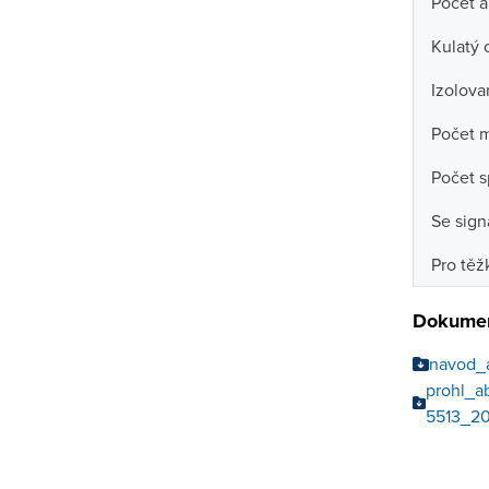
Počet a
Kulatý 
Izolov
Počet m
Počet s
Se sign
Pro těž
Dokumen
navod_
prohl_
5513_2