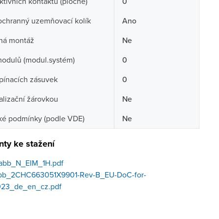
ktivních kontaktů (ploché)
0
ochranný uzemňovací kolík
Ano
aná montáž
Ne
odulů (modul.systém)
0
pínacích zásuvek
0
alizační žárovkou
Ne
ké podmínky (podle VDE)
Ne
ty ke stažení
abb_N_EIM_1H.pdf
abb_2CHC663051X9901-Rev-B_EU-DoC-for-
023_de_en_cz.pdf