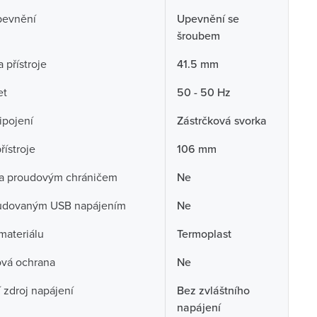
pevnění
Upevnění se
šroubem
 přístroje
41.5 mm
et
50 - 50 Hz
ipojení
Zástrčková svorka
řístroje
106 mm
a proudovým chráničem
Ne
udovaným USB napájením
Ne
 materiálu
Termoplast
ová ochrana
Ne
í zdroj napájení
Bez zvláštního
napájení