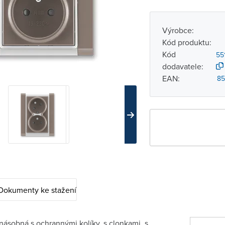
Výrobce:
Kód produktu:
Kód
55
dodavatele:
EAN:
85
Dokumenty ke stažení
násobná s ochrannými kolíky, s clonkami, s