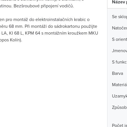
Název 
tinou. Bezšroubové připojení vodičů.
Se skl
rčen pro montáž do elektroinstalačních krabic o
měru 68 mm. Při montáži do sádrokartonu použijte
Natočen
 LA, KI 68 L, KPM 64 s montážním kroužkem MKU
S orien
pos Kolín).
Jmenovi
S funkc
Barva
Materiá
Uzamyk
Způsob
Počet j