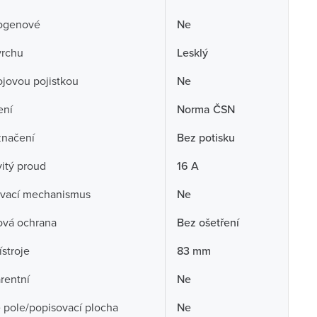
ogenové
Ne
vrchu
Lesklý
rojovou pojistkou
Ne
ení
Norma ČSN
značení
Bez potisku
itý proud
16 A
vací mechanismus
Ne
ová ochrana
Bez ošetření
ístroje
83 mm
rentní
Ne
 pole/popisovací plocha
Ne