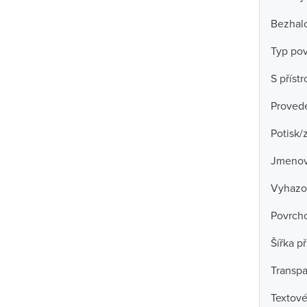
Bezhal
Typ po
S příst
Proved
Potisk/
Jmenov
Vyhazo
Povrch
Šířka př
Transpa
Textové