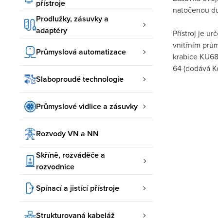
přístroje
natočenou du
Prodlužky, zásuvky a
adaptéry
Přístroj je u
vnitřním prů
Průmyslová automatizace
krabice KU68
64 (dodává Ko
Slaboproudé technologie
Průmyslové vidlice a zásuvky
Rozvody VN a NN
Skříně, rozváděče a
rozvodnice
Spínací a jistící přístroje
Strukturovaná kabeláž