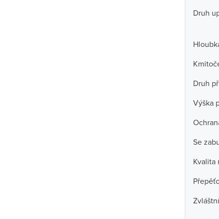
Druh u
Hloubka
Kmitoč
Druh př
Výška p
Ochran
Se zab
Kvalita
Přepěť
Zvláštn