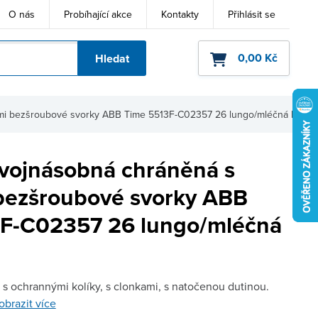
O nás
Probíhající akce
Kontakty
Přihlásit se
0,00 Kč
Hledat
ho kódu
mi bezšroubové svorky ABB Time 5513F-C02357 26 lungo/mléčná bíl
vojnásobná chráněná s
bezšroubové svorky ABB
F-C02357 26 lungo/mléčná
s ochrannými kolíky, s clonkami, s natočenou dutinou.
obrazit více