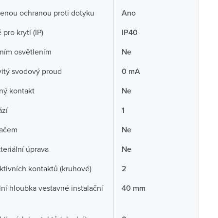
enou ochranou proti dotyku
Ano
pro krytí (IP)
IP40
ním osvětlením
Ne
itý svodový proud
0 mA
ný kontakt
Ne
ází
1
načem
Ne
teriální úprava
Ne
ktivních kontaktů (kruhové)
2
ní hloubka vestavné instalační
40 mm