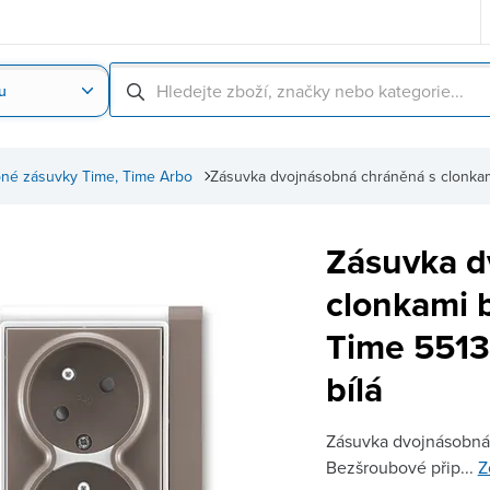
u
Nahrát obrázek produktu
Skenování čárové
né zásuvky Time, Time Arbo
Zásuvka dvojnásobná chráněná s clonka
Zásuvka d
clonkami 
Time 5513
bílá
Zásuvka dvojnásobná 
Bezšroubové přip...
Z