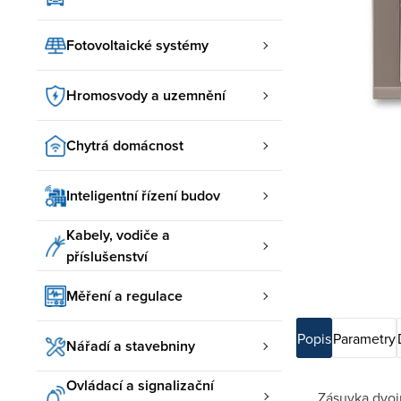
Fotovoltaické systémy
Hromosvody a uzemnění
Chytrá domácnost
Inteligentní řízení budov
Kabely, vodiče a
příslušenství
Měření a regulace
Popis
Parametry
Nářadí a stavebniny
Ovládací a signalizační
Zásuvka dvoj