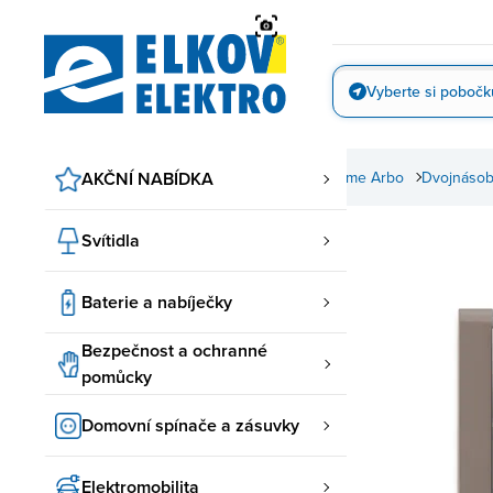
Přejít
na
obsah
Vyberte si pobočk
Vyfotit
zásuvky
Time, Time Arbo ABB
AKČNÍ NABÍDKA
Zásuvky Time, Time Arbo
Dvojnásob
Svítidla
Baterie a nabíječky
Bezpečnost a ochranné
pomůcky
Domovní spínače a zásuvky
Elektromobilita