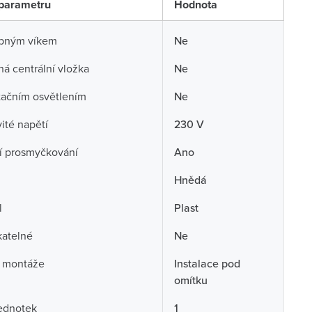
parametru
Hodnota
opným víkem
Ne
á centrální vložka
Ne
tačním osvětlením
Ne
té napětí
230 V
í prosmyčkování
Ano
Hnědá
l
Plast
atelné
Ne
 montáže
Instalace pod
omítku
ednotek
1