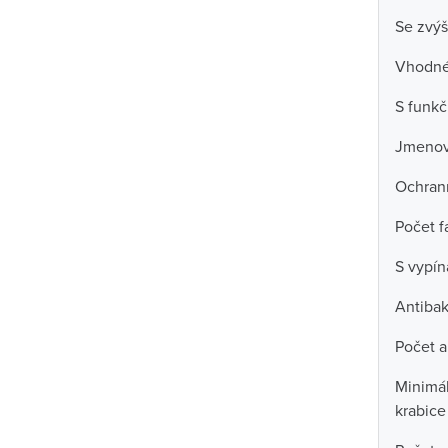
Se zvýš
Vhodné 
S funkč
Jmenov
Ochran
Počet f
S vypí
Antibak
Počet a
Minimál
krabice