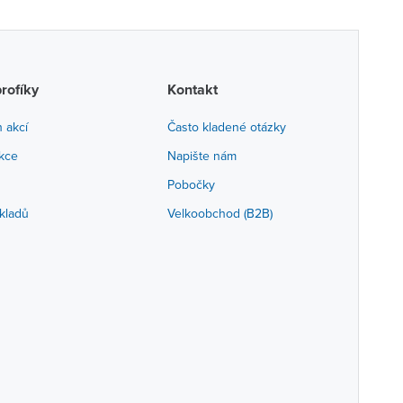
profíky
Kontakt
h akcí
Často kladené otázky
akce
Napište nám
Pobočky
kladů
Velkoobchod (B2B)