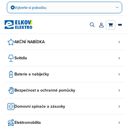
Přejít
Vyberte si pobočku
na
obsah
Zapnout/vypnout
Přihlásit/registro
vyhledávací
účet
panel
AKČNÍ NABÍDKA
Svítidla
Baterie a nabíječky
Bezpečnost a ochranné pomůcky
Domovní spínače a zásuvky
Elektromobilita