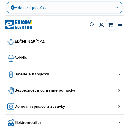
Přejít
Vyberte si pobočku
na
obsah
Zapnout/vypnout
Přihlásit/registro
vyhledávací
účet
panel
AKČNÍ NABÍDKA
Svítidla
Baterie a nabíječky
Bezpečnost a ochranné pomůcky
Domovní spínače a zásuvky
Elektromobilita