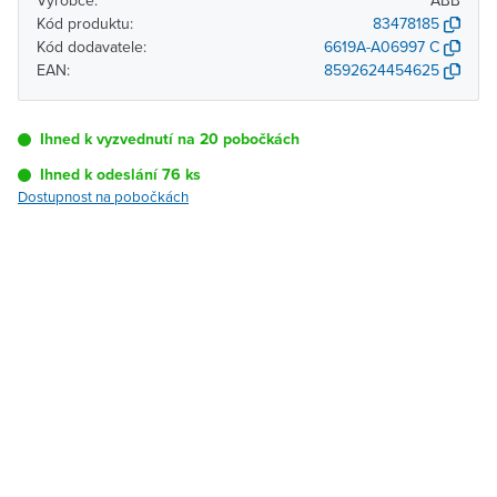
Výrobce:
ABB
Kód produktu:
83478185
Kód dodavatele:
6619A-A06997 C
EAN:
8592624454625
Ihned k vyzvednutí na 20 pobočkách
Ihned k odeslání 76 ks
Dostupnost na pobočkách
Pobočka
Dostupnost
Brno - Kšírova
Ihned k vyzvednutí 76 ks
(centrála)
Brno - Řečkovice
Ihned k vyzvednutí 8 ks
Blansko
K vyzvednutí do 2