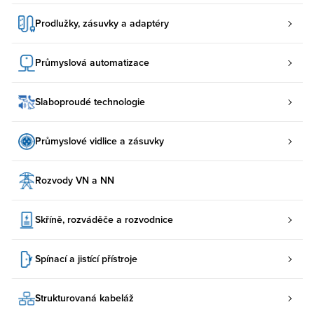
Prodlužky, zásuvky a adaptéry
Průmyslová automatizace
Slaboproudé technologie
Průmyslové vidlice a zásuvky
Rozvody VN a NN
Skříně, rozváděče a rozvodnice
Spínací a jistící přístroje
Strukturovaná kabeláž