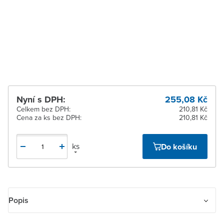
pracovních dnů
Zlín
Ihned k vyzvednutí 11 ks
Žďár nad Sázavou
Ihned k vyzvednutí 12 ks
Nyní s DPH:
255,08 Kč
Celkem bez DPH:
210,81 Kč
Cena za ks bez DPH:
210,81 Kč
ks
Do košíku
Popis