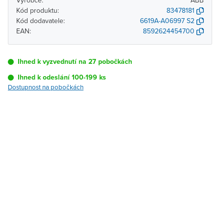
Výrobce:
ABB
Kód produktu:
83478181
Kód dodavatele:
6619A-A06997 S2
EAN:
8592624454700
Ihned k vyzvednutí na 27 pobočkách
Ihned k odeslání 100-199 ks
Dostupnost na pobočkách
Pobočka
Dostupnost
Brno - Kšírova
Ihned k vyzvednutí 100-199
(centrála)
ks
Brno - Řečkovice
Ihned k vyzvednutí 4 ks
Blansko
K vyzvednutí do 2