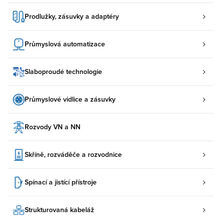
Prodlužky, zásuvky a adaptéry
Průmyslová automatizace
Slaboproudé technologie
Průmyslové vidlice a zásuvky
Rozvody VN a NN
Skříně, rozváděče a rozvodnice
Spínací a jistící přístroje
Strukturovaná kabeláž