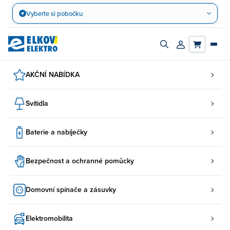
Přejít
Vyberte si pobočku
na
obsah
Zapnout/vypnout
Přihlásit/registro
vyhledávací
účet
panel
AKČNÍ NABÍDKA
Svítidla
Baterie a nabíječky
Bezpečnost a ochranné pomůcky
Domovní spínače a zásuvky
Elektromobilita