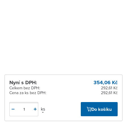
Vysoké Mýto
K vyzvednutí do 2
pracovních dnů
Zábřeh
Ihned k vyzvednutí 2 ks
Zastávka u Brna
Ihned k vyzvednutí 4 ks
Zlín
Ihned k vyzvednutí 11 ks
Žďár nad Sázavou
Ihned k vyzvednutí 7 ks
Nyní s DPH:
354,06 Kč
Celkem bez DPH:
292,61 Kč
Cena za ks bez DPH:
292,61 Kč
ks
Do košíku