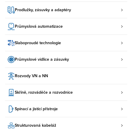
Prodlužky, zásuvky a adaptéry
Průmyslová automatizace
Slaboproudé technologie
Průmyslové vidlice a zásuvky
Rozvody VN a NN
Skříně, rozváděče a rozvodnice
Spínací a jistící přístroje
Strukturovaná kabeláž