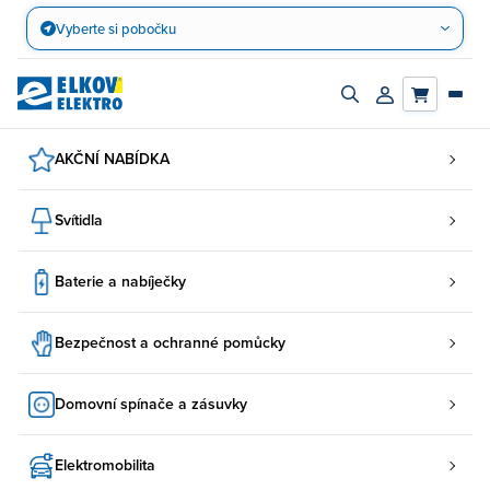
Přejít
Vyberte si pobočku
na
obsah
Zapnout/vypnout
Přihlásit/registro
vyhledávací
účet
panel
AKČNÍ NABÍDKA
Svítidla
Baterie a nabíječky
Bezpečnost a ochranné pomůcky
Domovní spínače a zásuvky
Elektromobilita