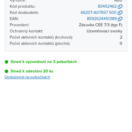
Výrobce:
ABB
Kód produktu:
83452462
Kód dodavatele:
6620T-A07657 500
EAN:
8592624451389
Provedení:
Zásuvka CEE 7/3 (typ F)
Ochranný kontakt:
Uzemňovací svorky
Počet aktivních kontaktů (kruhové):
2
Počet aktivních kontaktů (ploché):
0
Ihned k vyzvednutí na 3 pobočkách
Ihned k odeslání 20 ks
Dostupnost na pobočkách
Pobočka
Dostupnost
Brno - Kšírova
Ihned k vyzvednutí 20 ks