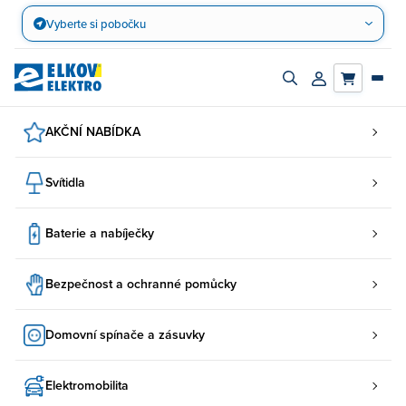
Přejít
Vyberte si pobočku
na
obsah
Zapnout/vypnout
Přihlásit/registro
vyhledávací
účet
panel
AKČNÍ NABÍDKA
Svítidla
Baterie a nabíječky
Bezpečnost a ochranné pomůcky
Domovní spínače a zásuvky
Elektromobilita