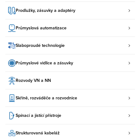
Prodlužky, zásuvky a adaptéry
Průmyslová automatizace
Slaboproudé technologie
Průmyslové vidlice a zásuvky
Rozvody VN a NN
Skříně, rozváděče a rozvodnice
Spínací a jistící přístroje
Strukturovaná kabeláž