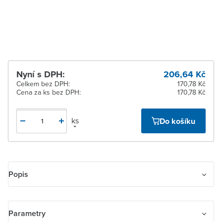
Žďár nad Sázavou
K vyzvednutí do 2
pracovních dnů
Nyní s DPH:
206,64 Kč
Celkem bez DPH:
170,78 Kč
Cena za ks bez DPH:
170,78 Kč
ks
Do košíku
Popis
Zásuvka jednonásobná s bočními kontakty, s clonkami
Parametry
16 A, 250 V AC