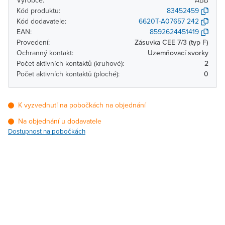
Výrobce:
ABB
Kód produktu:
83452459
Kód dodavatele:
6620T-A07657 242
EAN:
8592624451419
Provedení:
Zásuvka CEE 7/3 (typ F)
Ochranný kontakt:
Uzemňovací svorky
Počet aktivních kontaktů (kruhové):
2
Počet aktivních kontaktů (ploché):
0
K vyzvednutí na pobočkách na objednání
Na objednání u dodavatele
Dostupnost na pobočkách
Pobočka
Dostupnost
Brno - Kšírova (centrála)
Na objednání u