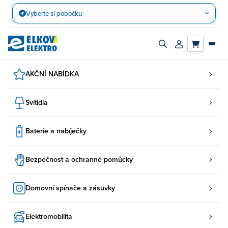
Přejít
Vyberte si pobočku
na
obsah
Zapnout/vypnout
Přihlásit/registro
vyhledávací
účet
panel
AKČNÍ NABÍDKA
Svítidla
Baterie a nabíječky
Bezpečnost a ochranné pomůcky
Domovní spínače a zásuvky
Elektromobilita