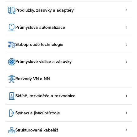
Prodlužky, zásuvky a adaptéry
Průmyslová automatizace
Slaboproudé technologie
Průmyslové vidlice a zásuvky
Rozvody VN a NN
Skříně, rozváděče a rozvodnice
Spínací a jistící přístroje
Strukturovaná kabeláž