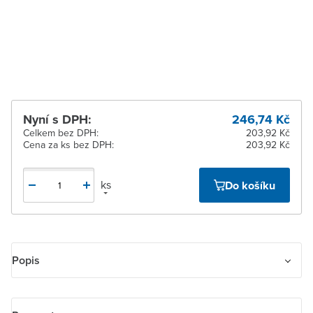
dodavatele
Žďár nad Sázavou
Na objednání u
dodavatele
Nyní s DPH:
246,74 Kč
Celkem bez DPH:
203,92 Kč
Cena za ks bez DPH:
203,92 Kč
ks
Do košíku
Popis
Zásuvka jednonásobná s bočními kontakty, s clonkami