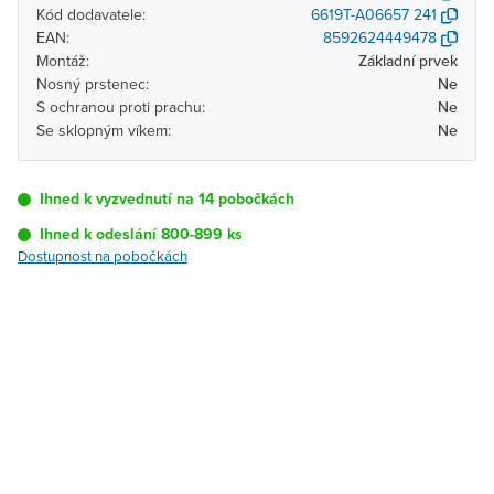
Kód dodavatele:
6619T-A06657 241
EAN:
8592624449478
Montáž:
Základní prvek
Nosný prstenec:
Ne
S ochranou proti prachu:
Ne
Se sklopným víkem:
Ne
Ihned k vyzvednutí na 14 pobočkách
Ihned k odeslání 800-899 ks
Dostupnost na pobočkách
Pobočka
Dostupnost
Brno - Kšírova
Ihned k vyzvednutí 800-
(centrála)
899 ks