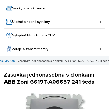
Svorky a svorkovnice
Úložné a nosné systémy
Vytápění, klimatizace a TUV
Zdroje a transformátory
ásuvky Zoni
Zásuvka jednonásobná s clonkami ABB Zoni 6619T-A06657 241 šedá
Zásuvka jednonásobná s clonkami
ABB Zoni 6619T-A06657 241 šedá