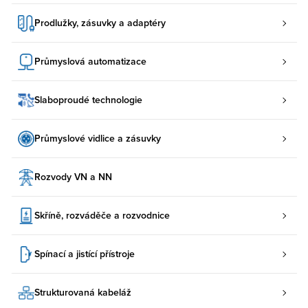
Prodlužky, zásuvky a adaptéry
Průmyslová automatizace
Slaboproudé technologie
Průmyslové vidlice a zásuvky
Rozvody VN a NN
Skříně, rozváděče a rozvodnice
Spínací a jistící přístroje
Strukturovaná kabeláž