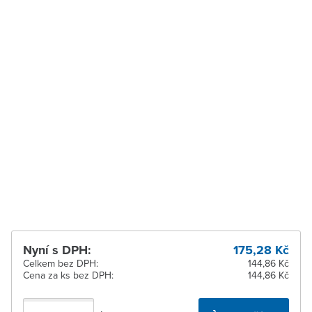
pracovních dnů
Vysoké Mýto
K vyzvednutí do 2
pracovních dnů
Zábřeh
K vyzvednutí do 2
pracovních dnů
Zastávka u Brna
K vyzvednutí do 2
pracovních dnů
Zlín
Ihned k vyzvednutí 60 ks
Žďár nad Sázavou
Ihned k vyzvednutí 55 ks
Nyní s DPH:
175,28 Kč
Celkem bez DPH:
144,86 Kč
Cena za ks bez DPH:
144,86 Kč