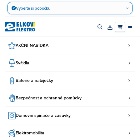
Přejít
Vyberte si pobočku
na
obsah
Zapnout/vypnout
Přihlásit/registro
vyhledávací
účet
panel
AKČNÍ NABÍDKA
Svítidla
Baterie a nabíječky
Bezpečnost a ochranné pomůcky
Domovní spínače a zásuvky
Elektromobilita