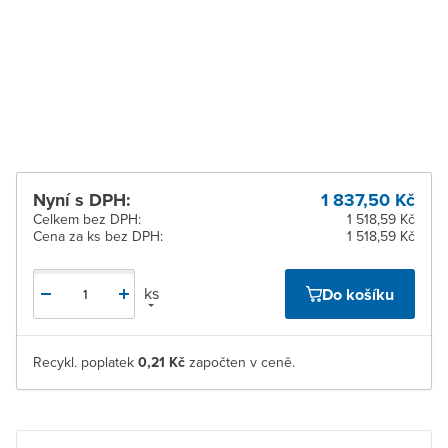
Zlín
Na objednání u
dodavatele
Žďár nad Sázavou
Na objednání u
dodavatele
Nyní s DPH:
1 837,50 Kč
Celkem bez DPH:
1 518,59 Kč
Cena za ks bez DPH:
1 518,59 Kč
ks
Do košíku
Recykl. poplatek
0,21 Kč
započten v ceně.