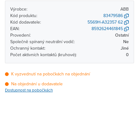
Výrobce:
ABB
Kód produktu:
83479586
Kód dodavatele:
5569H-A32357 62
EAN:
8592624461845
Provedení:
Ostatní
Společně spínaný neutrální vodič:
Ne
Ochranný kontakt:
Jiné
Počet aktivních kontaktů (kruhové):
0
K vyzvednutí na pobočkách na objednání
Na objednání u dodavatele
Dostupnost na pobočkách
Pobočka
Dostupnost