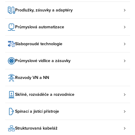
Prodlužky, zásuvky a adaptéry
Průmyslová automatizace
Slaboproudé technologie
Průmyslové vidlice a zásuvky
Rozvody VN a NN
Skříně, rozváděče a rozvodnice
Spínací a jistící přístroje
Strukturovaná kabeláž