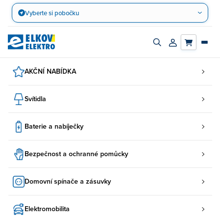
Přejít
Vyberte si pobočku
na
obsah
Zapnout/vypnout
Přihlásit/registro
vyhledávací
účet
panel
AKČNÍ NABÍDKA
Svítidla
Baterie a nabíječky
Bezpečnost a ochranné pomůcky
Domovní spínače a zásuvky
Elektromobilita