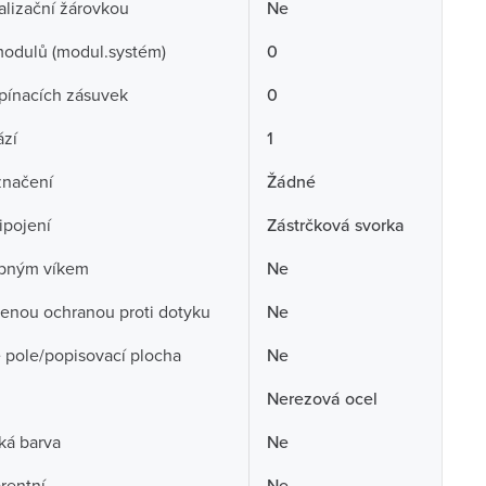
alizační žárovkou
Ne
odulů (modul.systém)
0
pínacích zásuvek
0
ází
1
značení
Žádné
ipojení
Zástrčková svorka
opným víkem
Ne
enou ochranou proti dotyku
Ne
 pole/popisovací plocha
Ne
Nerezová ocel
ká barva
Ne
rentní
Ne