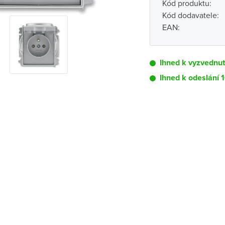
Kód produktu:
Kód dodavatele:
EAN:
Ihned k vyzvednutí
Ihned k odeslání 
Pobočka
Brno - Kšírova (
Brno - Řečkovi
Blansko