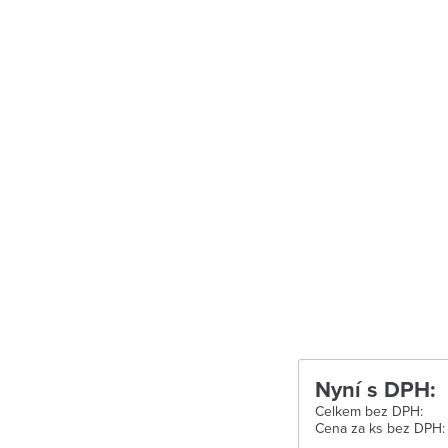
Uherské Hradišt
Velké Meziříčí
Vysoké Mýto
Zábřeh
Zastávka u Brn
Zlín
Žďár nad Sáza
Nyní s DPH:
Celkem bez DPH:
Cena za ks bez DPH: