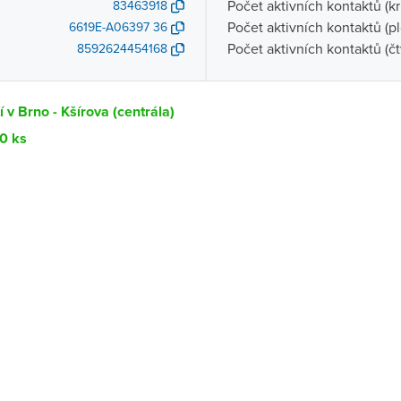
Počet aktivních kontaktů (k
83463918
Počet aktivních kontaktů (p
6619E-A06397 36
Počet aktivních kontaktů (čt
8592624454168
 v Brno - Kšírova (centrála)
10 ks
Dostupnost
centrála)
Ihned k vyzvednutí 10 ks
ce
K vyzvednutí do 2 pracovních dnů
K vyzvednutí do 2 pracovních dnů