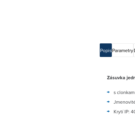
Popis
Parametry
Zásuvka jed
s clonkam
Jmenovité
Krytí IP: 4