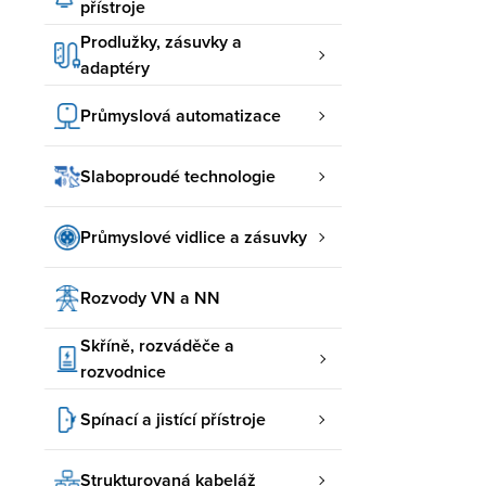
přístroje
Prodlužky, zásuvky a
adaptéry
Průmyslová automatizace
Slaboproudé technologie
Průmyslové vidlice a zásuvky
Rozvody VN a NN
Skříně, rozváděče a
rozvodnice
Spínací a jistící přístroje
Strukturovaná kabeláž