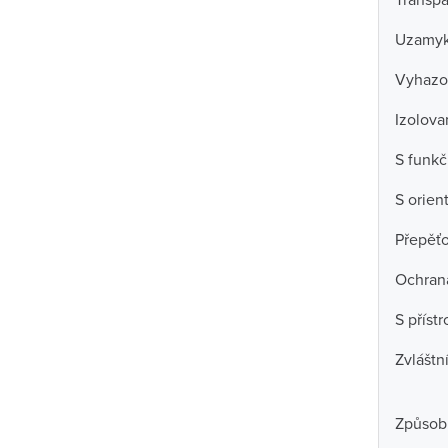
Uzamyk
Vyhazo
Izolov
S funkč
S orien
Přepěť
Ochran
S příst
Zvláštn
Způsob