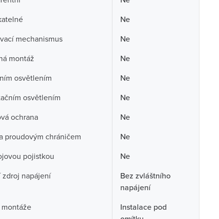
atelné
Ne
vací mechanismus
Ne
aná montáž
Ne
ním osvětlením
Ne
tačním osvětlením
Ne
ová ochrana
Ne
a proudovým chráničem
Ne
rojovou pojistkou
Ne
í zdroj napájení
Bez zvláštního
napájení
 montáže
Instalace pod
omítku