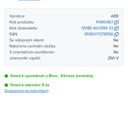
Výrobce:
ABB
Kód produktu:
41990967
Kód dodavatele:
5518E-A02999 33
EAN:
8595017278556
Se sklopným víkem:
Ne
Natočená centrální vložka:
Ne
S orientačním osvětlením:
Ne
Jmenovité napětí:
250 V
Ihned k vyzvednutí v Brno - Kšírova (centrála)
Ihned k odeslání 5 ks
Dostupnost na pobočkách
Pobočka
Dostupnost