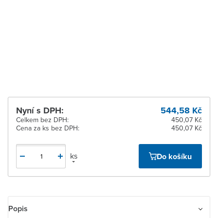
pracovních dnů
Zlín
K vyzvednutí do 2
pracovních dnů
Žďár nad Sázavou
K vyzvednutí do 2
pracovních dnů
Nyní s DPH:
544,58 Kč
Celkem bez DPH:
450,07 Kč
Cena za ks bez DPH:
450,07 Kč
ks
Do košíku
Popis