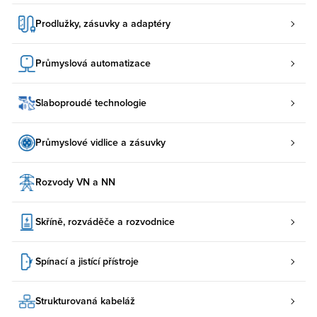
Prodlužky, zásuvky a adaptéry
Průmyslová automatizace
Slaboproudé technologie
Průmyslové vidlice a zásuvky
Rozvody VN a NN
Skříně, rozváděče a rozvodnice
Spínací a jistící přístroje
Strukturovaná kabeláž