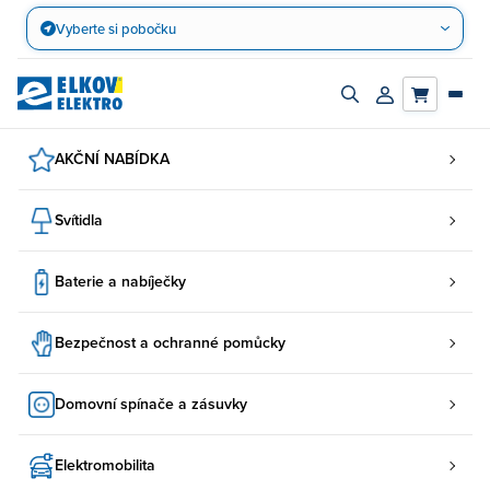
Přejít
Vyberte si pobočku
na
obsah
Zapnout/vypnout
Přihlásit/registro
vyhledávací
účet
panel
AKČNÍ NABÍDKA
Svítidla
Baterie a nabíječky
Bezpečnost a ochranné pomůcky
Domovní spínače a zásuvky
Elektromobilita