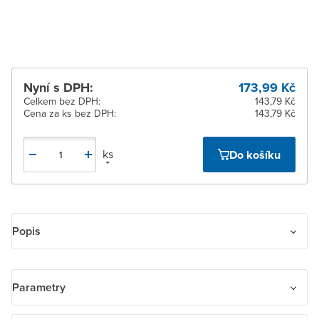
Žďár nad Sázavou
Ihned k vyzvednutí 83 ks
Nyní s DPH:
173,99 Kč
Celkem bez DPH:
143,79 Kč
Cena za ks bez DPH:
143,79 Kč
ks
Do košíku
Popis
Zásuvka jednonásobná s ochranným kolíkem, s integrovanými
clonkami
Parametry
Bezpečnostní clonky jsou integrované v přístroji zásuvky.