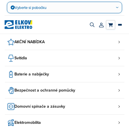
Přejít
Vyberte si pobočku
na
obsah
Zapnout/vypnout
Přihlásit/registro
vyhledávací
účet
panel
AKČNÍ NABÍDKA
Svítidla
Baterie a nabíječky
Bezpečnost a ochranné pomůcky
Domovní spínače a zásuvky
Elektromobilita