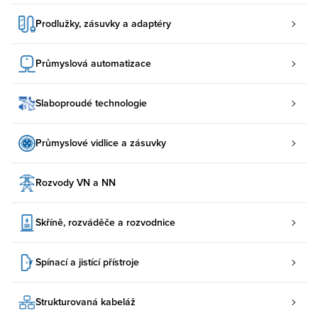
Prodlužky, zásuvky a adaptéry
Průmyslová automatizace
Slaboproudé technologie
Průmyslové vidlice a zásuvky
Rozvody VN a NN
Skříně, rozváděče a rozvodnice
Spínací a jistící přístroje
Strukturovaná kabeláž