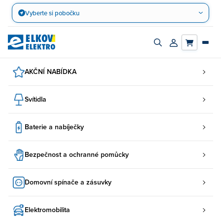
Přejít
Vyberte si pobočku
na
obsah
Zapnout/vypnout
Přihlásit/registro
vyhledávací
účet
panel
AKČNÍ NABÍDKA
Svítidla
Baterie a nabíječky
Bezpečnost a ochranné pomůcky
Domovní spínače a zásuvky
Elektromobilita