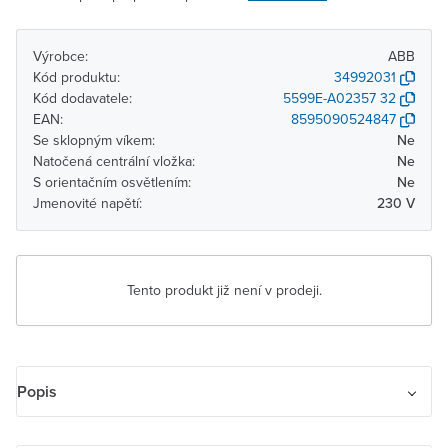
Výrobce:
ABB
Kód produktu:
34992031
Kód dodavatele:
5599E-A02357 32
EAN:
8595090524847
Se sklopným víkem:
Ne
Natočená centrální vložka:
Ne
S orientačním osvětlením:
Ne
Jmenovité napětí:
230 V
Tento produkt již není v prodeji.
Popis
Zásuvka jednonásobná s ochranným kolíkem, s clonkami, s