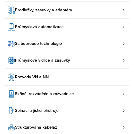
Prodlužky, zásuvky a adaptéry
Průmyslová automatizace
Slaboproudé technologie
Průmyslové vidlice a zásuvky
Rozvody VN a NN
Skříně, rozváděče a rozvodnice
Spínací a jistící přístroje
Strukturovaná kabeláž