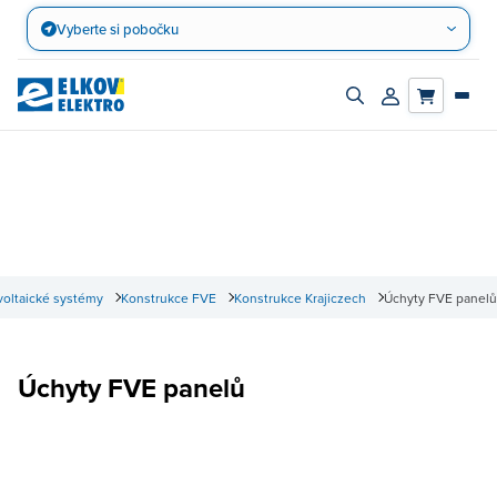
Přejít
Vyberte si pobočku
na
obsah
Zapnout/vypnout
Přihlásit/registro
vyhledávací
účet
panel
voltaické systémy
Konstrukce FVE
Konstrukce Krajiczech
Úchyty FVE panelů
Úchyty FVE panelů